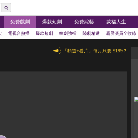
免費戲劇
爆款短劇
免費綜藝
蒙福人生
架
電視台熱播
爆款短劇
韓劇強檔
陸劇精選
霸屏演員全收錄
「頻道+看片」每月只要 $199？