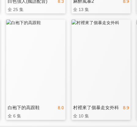
白色強人(國語配音)
麻醉風暴2
8.3
8.9
全 25 集
全 13 集
白袍下的高跟鞋
村裡來了個暴走女外科
8.0
8.9
全 6 集
全 10 集