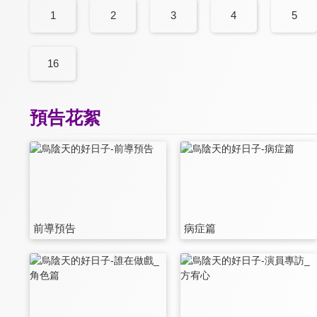
1
2
3
4
5
16
預告花絮
前導預告
病症篇