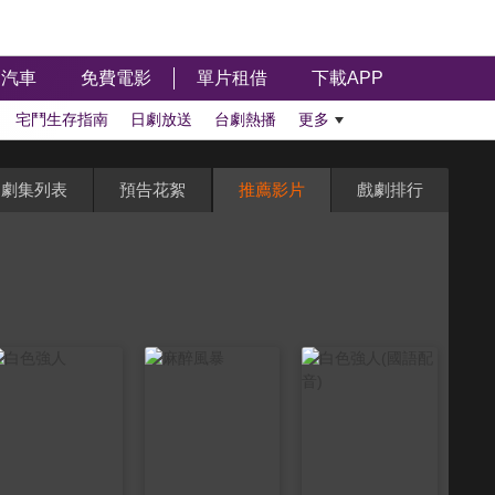
汽車
免費電影
單片租借
下載APP
宅鬥生存指南
日劇放送
台劇熱播
更多
劇集列表
預告花絮
推薦影片
戲劇排行