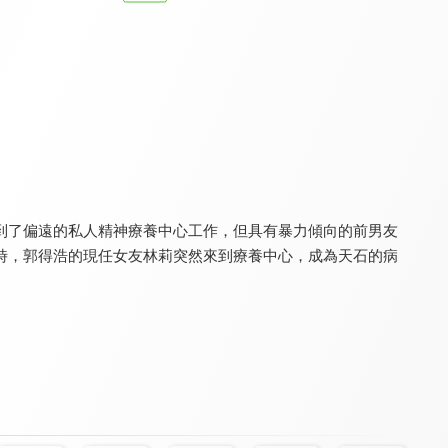
大醫院小醫師
白袍下的高跟鞋
村裡來了個暴走女外科
8.0
8.0
8.9
全 20 集
全 6 集
全 10 集
到了偏遠的私人精神療養中心工作，但具有暴力傾向的前男友
時，郭得浩的現任女友林莉突然來到療養中心，成為天石的病
非凡醫者
落日
白色城堡
9.8
8.0
8.6
全 16 集
全 13 集
全 40 集