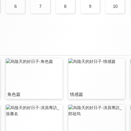
6
7
8
9
10
角色篇
情感篇