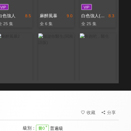
白色強人
麻醉風暴
白色強人(國語配音)
8.5
9.0
8.3
全 25 集
全 6 集
全 25 集
麻醉風暴2
謝謝你醫生(閩南語版)
奔跑吧，醫生
8.9
6.0
8.6
全 13 集
全 40 集
全 30 集
收藏
分享
級別：
普遍級