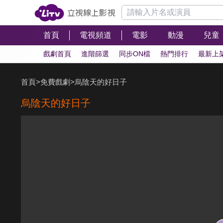
首頁
電視頻道
電影
動漫
兒童
戲劇首頁
進階篩選
同步ON檔
熱門排行
最新上
首頁
>
免費戲劇
>
烏陰天的好日子
烏陰天的好日子