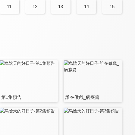
11
12
13
14
15
第1集預告
誰在做戲_病癥篇