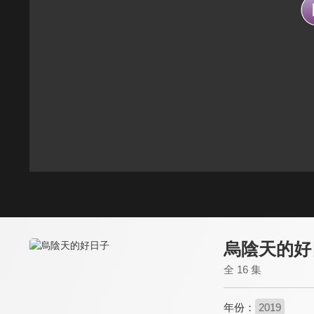
烏陰天的好
全 16 集
年份：
2019