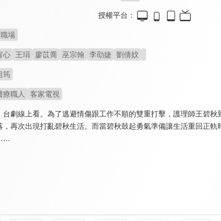
授權平台：
職場
宥心
王琄
廖苡喬
巫宗翰
李劭婕
劉倩妏
祖筠
醫療職人
客家電視
》台劇線上看。為了逃避情傷跟工作不順的雙重打擊，護理師王碧秋
落，再次出現打亂碧秋生活。而當碧秋鼓起勇氣準備讓生活重回正軌
……