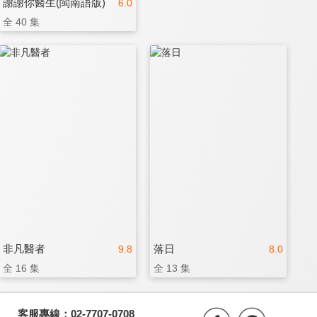
謝謝你醫生(閩南語版)
6.0
全 40 集
非凡醫者
落日
9.8
8.0
全 16 集
全 13 集
客服專線：02-7707-0708