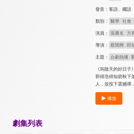
發音：
客語
、
國語
類別：
醫學
社會
演員：
張雁名
方
導演：
蔡閔樺
郎
主題：
台劇熱播
《烏陰天的好日子
郭得浩得知碧秋下
人，並投下震撼彈
播放
劇集列表