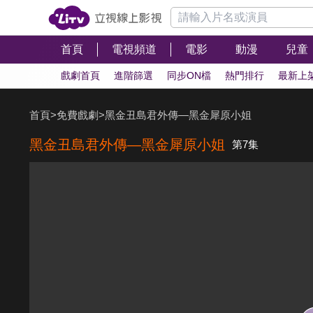
首頁
電視頻道
電影
動漫
兒童
戲劇首頁
進階篩選
同步ON檔
熱門排行
最新上
首頁
>
免費戲劇
>
黑金丑島君外傳—黑金犀原小姐
黑金丑島君外傳—黑金犀原小姐
第7集