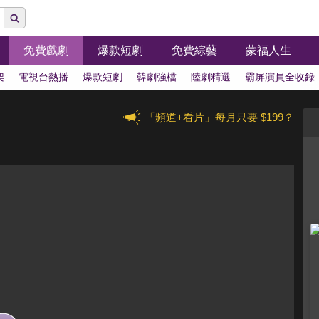
免費戲劇
爆款短劇
免費綜藝
蒙福人生
架
電視台熱播
爆款短劇
韓劇強檔
陸劇精選
霸屏演員全收錄
「頻道+看片」每月只要 $199？