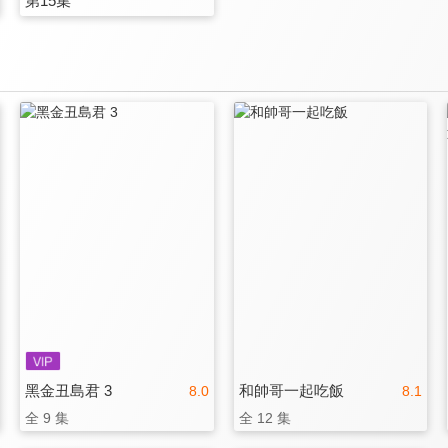
第15集
黑金丑島君 3
和帥哥一起吃飯
8.0
8.1
全 9 集
全 12 集