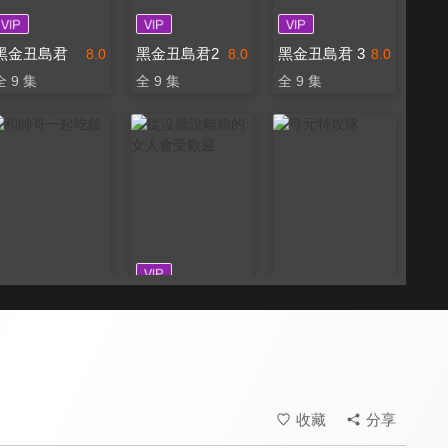
黑金丑島君
黑金丑島君2
黑金丑島君 3
8.0
8.0
8.0
全 9 集
全 9 集
全 9 集
和帥哥一起吃飯
從沒聽說離婚的女人會受歡迎
弓元特攻隊
8.1
8.0
8.0
全 12 集
全 6 集
全 20 集
收藏
分享