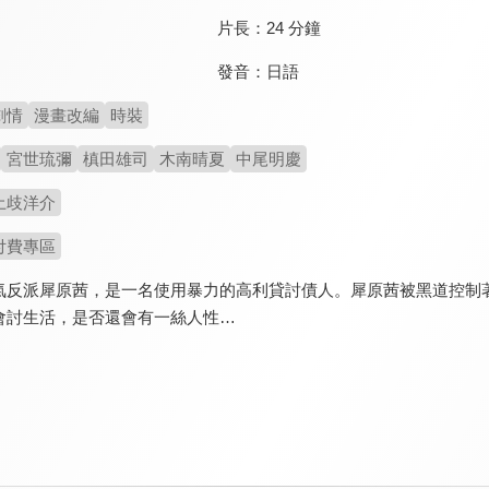
片長：
24 分鐘
發音：
日語
劇情
漫畫改編
時裝
宮世琉彌
槙田雄司
木南晴夏
中尾明慶
土歧洋介
付費專區
氣反派犀原茜，是一名使用暴力的高利貸討債人。犀原茜被黑道控制
會討生活，是否還會有一絲人性…