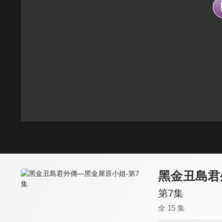
黑金丑島君
第7集
全 15 集