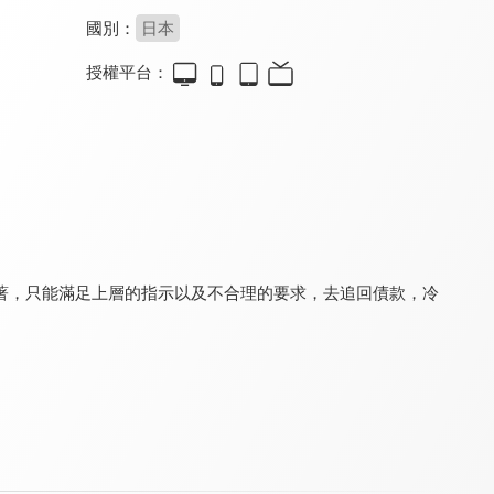
國別：
日本
授權平台：
心動不可恥還很可愛
醫美女王
兩個人的小森林
7.0
8.4
7.2
全 12 集
全 11 集
全 35 集
著，只能滿足上層的指示以及不合理的要求，去追回債款，冷
三笠之王與他的夥伴們
人氣同人作家貓屋敷想得到認同
原來是老師啊！
8.4
8.0
7.4
全 6 集
全 8 集
全 40 集