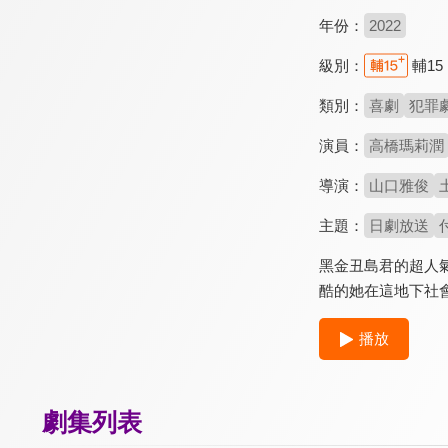
年份：
2022
級別：
輔15
類別：
喜劇
犯罪
演員：
高橋瑪莉潤
導演：
山口雅俊
主題：
日劇放送
黑金丑島君的超人
酷的她在這地下社
播放
劇集列表