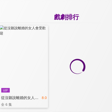
戲劇排行
從沒聽說離婚的女人會受歡迎
8.0
全 6 集