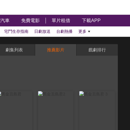
汽車
免費電影
單片租借
下載APP
宅鬥生存指南
日劇放送
台劇熱播
更多
劇集列表
推薦影片
戲劇排行