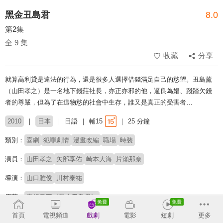
黑金丑島君
8.0
第2集
全 9 集
收藏
分享
就算高利貸是違法的行為，還是很多人選擇借錢滿足自己的慾望。丑島薰
（山田孝之）是一名地下錢莊社長，亦正亦邪的他，逼良為娼、踐踏欠錢
者的尊嚴，但為了在這物慾的社會中生存，誰又是真正的受害者…
2010
日本
日語
輔15
25 分鐘
類別：
喜劇
犯罪劇情
漫畫改編
職場
時裝
演員：
山田孝之
矢部享佑
崎本大海
片瀨那奈
導演：
山口雅俊
川村泰祐
原著：
真鍋昌平《黑金丑島君》
首頁
電視頻道
戲劇
電影
短劇
更多
收回