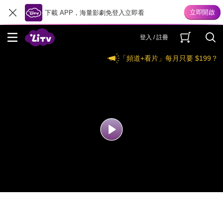
下載 APP，海量影劇免登入立即看
登入 / 註冊
「頻道+看片」每月只要 $199？