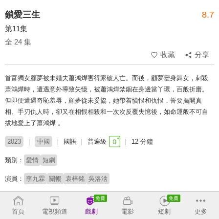
鎖愛三生
8.7
第11集
全 24 集
收藏
分享
首富獨女顧夢被未婚夫蕭鴻燁害得家破人亡。而後，顧夢變身舞女，刺殺
蕭鴻燁時，遭遇意外導致失憶，被蕭鴻燁禁錮在身邊當丫環，百般折磨。
但即便遭遇奇恥羞辱，顧夢從未妥協，她帶着憤恨和仇恨，誓要揭開真
相、手刃仇人時，卻又在相恨相殺和一次次反覆失憶後，如命運般不可自
拔地愛上了蕭鴻燁 。
2023
中國
國語
普遍級
12 分鐘
類別：
愛情
短劇
演員：
李九霖
關暢
袁梓銘
吳洛浛
# 短劇
# 姨母笑
# 短劇推薦
# 熱門短劇
# 免費短劇
首頁
電視頻道
戲劇
電影
短劇
更多
收回