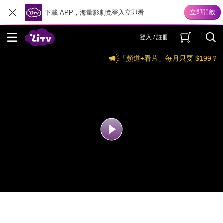
下載 APP，海量影劇免登入立即看
登入 / 註冊
「頻道+看片」每月只要 $199？