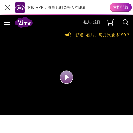
下載 APP，海量影劇免登入立即看
登入 / 註冊
「頻道+看片」每月只要 $199？