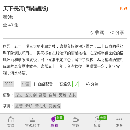
天下長河(閩南語版)
6.6
第9集
全 40 集
收藏
分享
康熙十五年一場巨大的水患之後，康熙帝招納治河賢才，二十四歲的落第
舉子陳潢脱穎而出，與同樣有志於治河的靳輔搭檔。在歷經半個世紀的櫛
風沐雨和朝政風波後，君臣逐漸平定河患，留下了讓後世為之稱道的豐功
偉績的真實歷史故事。康熙五十一年，台灣收復，準噶爾平定，黃河安
瀾，河水轉清。
2022
中國
台語配音
普遍級
46 分鐘
類別：
歷史
歷史劇
宮廷
自然
災難
古裝
演員：
羅晉
尹昉
黃志忠
奚美娟
導演：
張挺
首頁
電視頻道
戲劇
電影
短劇
更多