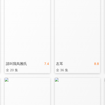
請叫我烏雅氏
左耳
7.4
8.8
全 20 集
全 36 集