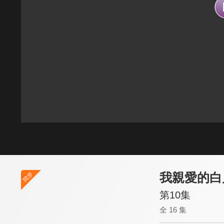
我親愛的白
第10集
全 16 集