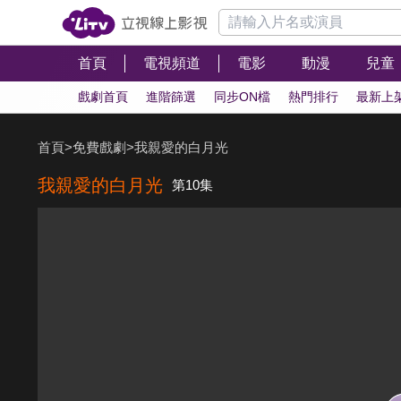
首頁
電視頻道
電影
動漫
兒童
戲劇首頁
進階篩選
同步ON檔
熱門排行
最新上
首頁
>
免費戲劇
>
我親愛的白月光
我親愛的白月光
第10集