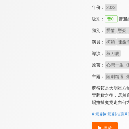
年份：
2023
級別：
普遍
類別：
愛情
懸疑
演員：
柯穎
陳鑫
導演：
秋刀鹿
原著：
心戀一生《
主題：
陸劇精選
蘇筱筱是大明星方
冒牌貨之後，居然
場拉扯究竟走向何
# 短劇
# 短劇推薦
#
播放