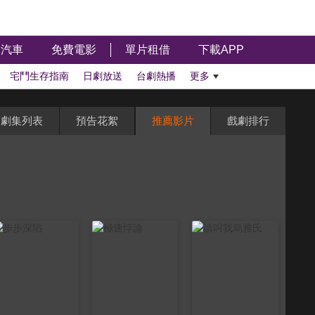
汽車
免費電影
單片租借
下載APP
宅鬥生存指南
日劇放送
台劇熱播
更多
劇集列表
預告花絮
推薦影片
戲劇排行