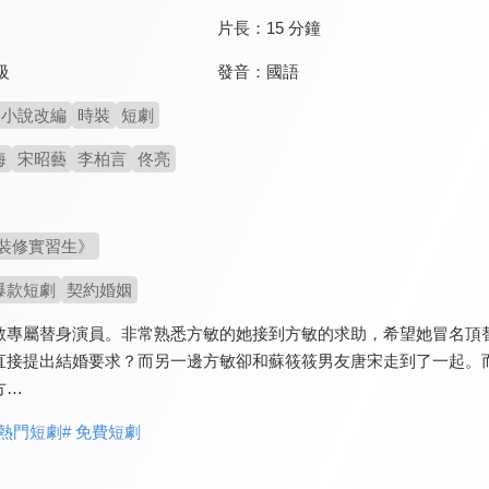
片長：
15 分鐘
發音：
國語
級
小說改編
時裝
短劇
海
宋昭藝
李柏言
佟亮
裝修實習生》
爆款短劇
契約婚姻
敏專屬替身演員。非常熟悉方敏的她接到方敏的求助，希望她冒名頂
直接提出結婚要求？而另一邊方敏卻和蘇筱筱男友唐宋走到了一起。
方…
 熱門短劇
# 免費短劇