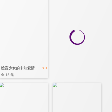
臉盲少女的未知愛情
8.0
全 15 集