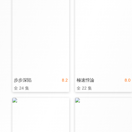
步步深陷
極速悖論
8.2
8.0
全 24 集
全 22 集