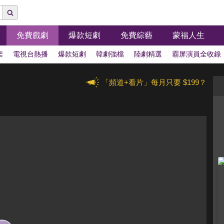
免費戲劇
爆款短劇
免費綜藝
蒙福人生
架
電視台熱播
爆款短劇
韓劇強檔
陸劇精選
霸屏演員全收錄
「頻道+看片」每月只要 $199？