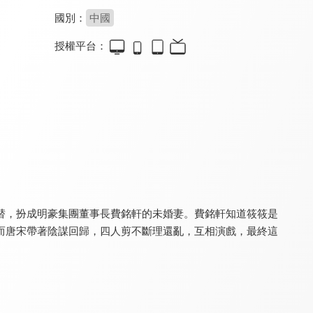
國別：
中國
授權平台：
風月變
一路朝陽
契約新娘
8.8
8.2
8.2
全 22 集
全 36 集
全 24 集
替，扮成明豪集團董事長費銘軒的未婚妻。費銘軒知道筱筱是
而唐宋帶著陰謀回歸，四人剪不斷理還亂，互相演戲，最終這
對你不止是喜歡
與你十年，予我半生
她的偽裝
9.2
8.4
8.0
全 24 集
全 24 集
全 24 集