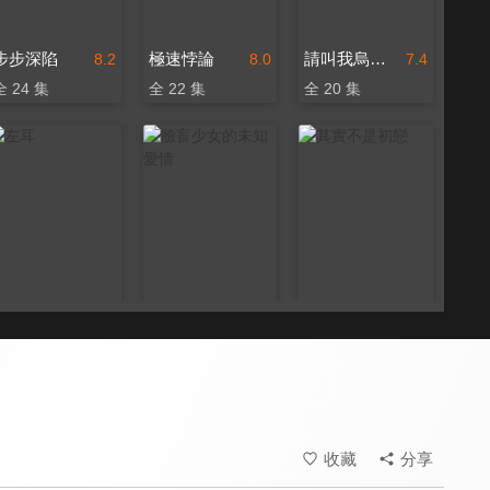
步步深陷
極速悖論
請叫我烏雅氏
8.2
8.0
7.4
全 24 集
全 22 集
全 20 集
左耳
臉盲少女的未知愛情
其實不是初戀
8.8
8.0
8.4
全 36 集
全 15 集
全 24 集
收藏
分享