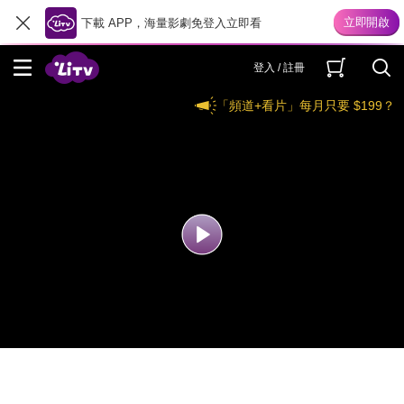
下載 APP，海量影劇免登入立即看
登入 / 註冊
「頻道+看片」每月只要 $199？