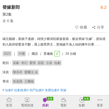
替嫁新郎
8.2
第2集
全 6 集
收藏
分享
城主賜婚，新娘子逃婚，純情少爺深陷家族套路，被迫替妹“出嫁”，誰知道
初入路府卻驚喜不斷，遇上腹黑男主，更揭破不為人知的陳年往事……
2023
中國
國語
普遍級
24 分鐘
類別：
喜劇
奇幻
愛情
甜寵
古裝
短劇
演員：
陳添祥
愛爾法·金
導演：
孫嘉陽
王爾楊
# 短劇
# 短劇推薦
# 熱門短劇
# 免費短劇
# 替嫁
收回
首頁
電視頻道
戲劇
電影
短劇
更多