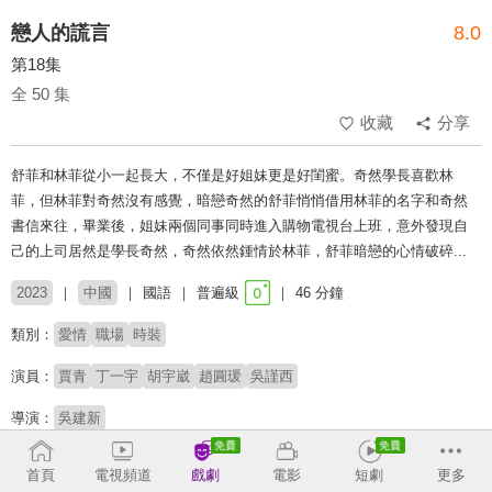
戀人的謊言
8.0
第18集
全 50 集
收藏
分享
舒菲和林菲從小一起長大，不僅是好姐妹更是好閨蜜。奇然學長喜歡林
菲，但林菲對奇然沒有感覺，暗戀奇然的舒菲悄悄借用林菲的名字和奇然
書信來往，畢業後，姐妹兩個同事同時進入購物電視台上班，意外發現自
己的上司居然是學長奇然，奇然依然鍾情於林菲，舒菲暗戀的心情破碎...
2023
中國
國語
普遍級
46 分鐘
類別：
愛情
職場
時裝
演員：
賈青
丁一宇
胡宇崴
趙圓瑗
吳謹西
導演：
吳建新
收回
首頁
電視頻道
戲劇
電影
短劇
更多