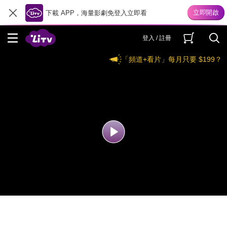
下載 APP，海量影劇免登入立即看
登入 / 註冊
「頻道+看片」每月只要 $199？