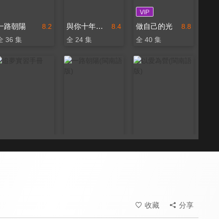
一路朝陽
與你十年，予我半生
做自己的光
8.2
8.4
8.8
全 36 集
全 24 集
全 40 集
追夢實習手冊
一路朝陽(閩南語版)
以愛為營(閩南語版)
8.2
6.2
6.5
全 12 集
全 36 集
全 36 集
收藏
分享