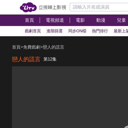
首頁
電視頻道
電影
動漫
兒童
戲劇首頁
進階篩選
同步ON檔
熱門排行
最新上
首頁
>
免費戲劇
>
戀人的謊言
戀人的謊言
第12集