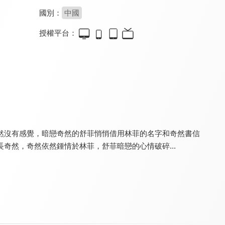
國別：
中國
授權平台：
燦爛的轉身
故鄉，別來無恙
無與倫比的美麗
8.0
8.4
8.0
全 20 集
全 36 集
全 40 集
然沒有感覺，暗戀奇然的舒菲悄悄借用林菲的名字和奇然書信
奇然，奇然依然鍾情於林菲，舒菲暗戀的心情破碎...
最食人間煙火色
以愛為營
聽說你喜歡我
8.6
9.5
8.2
全 23 集
全 36 集
全 36 集