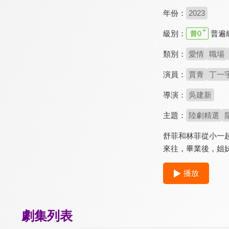
年份：
2023
級別：
普遍
類別：
愛情
職場
演員：
賈青
丁一
導演：
吳建新
主題：
陸劇精選
舒菲和林菲從小一
來往，畢業後，姐
播放
劇集列表