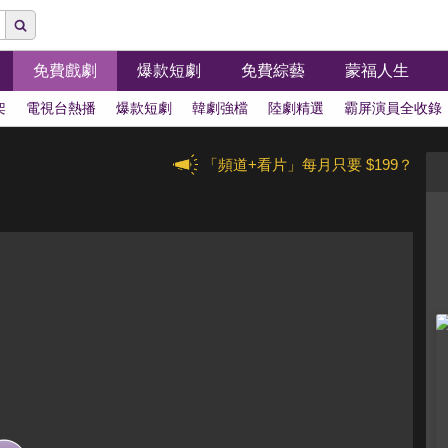
免費戲劇
爆款短劇
免費綜藝
蒙福人生
架
電視台熱播
爆款短劇
韓劇強檔
陸劇精選
霸屏演員全收錄
「頻道+看片」每月只要 $199？