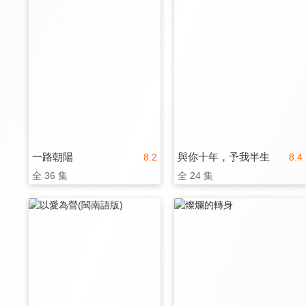
一路朝陽
與你十年，予我半生
8.2
8.4
全 36 集
全 24 集