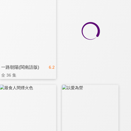
一路朝陽(閩南語版)
6.2
全 36 集