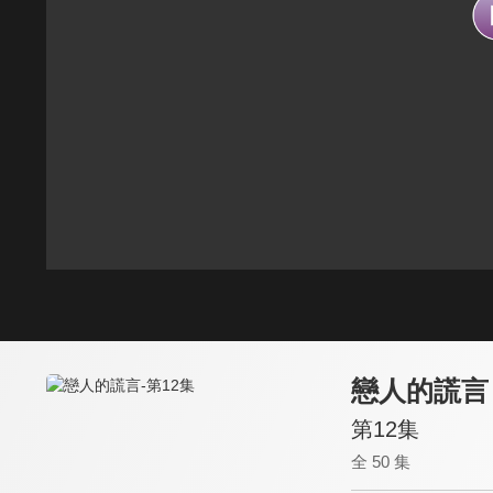
戀人的謊言
第12集
全 50 集