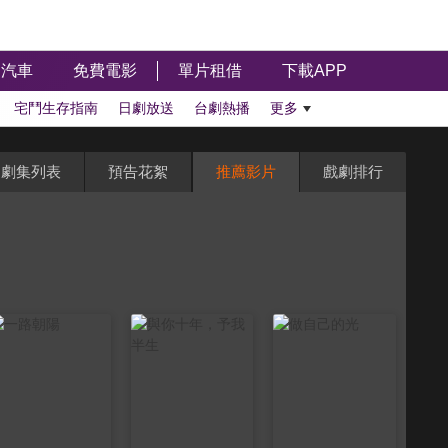
汽車
免費電影
單片租借
下載APP
宅鬥生存指南
日劇放送
台劇熱播
更多
劇集列表
預告花絮
推薦影片
戲劇排行