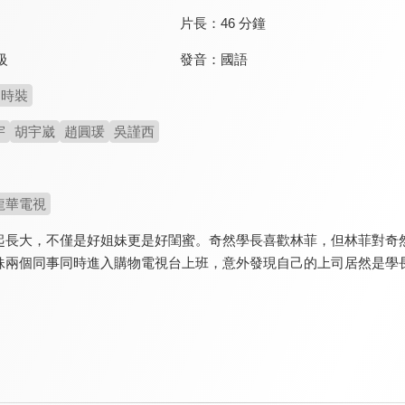
片長：
46 分鐘
發音：
國語
級
時裝
宇
胡宇崴
趙圓瑗
吳謹西
龍華電視
起長大，不僅是好姐妹更是好閨蜜。奇然學長喜歡林菲，但林菲對奇
妹兩個同事同時進入購物電視台上班，意外發現自己的上司居然是學長