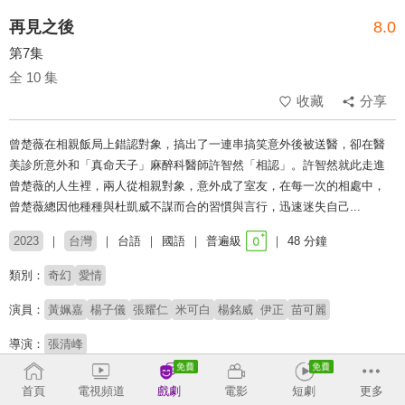
再見之後
8.0
第7集
全 10 集
收藏
分享
曾楚薇在相親飯局上錯認對象，搞出了一連串搞笑意外後被送醫，卻在醫
美診所意外和「真命天子」麻醉科醫師許智然「相認」。許智然就此走進
曾楚薇的人生裡，兩人從相親對象，意外成了室友，在每一次的相處中，
曾楚薇總因他種種與杜凱威不謀而合的習慣與言行，迅速迷失自己...
2023
台灣
台語
國語
普遍級
48 分鐘
類別：
奇幻
愛情
演員：
黃姵嘉
楊子儀
張耀仁
米可白
楊銘威
伊正
苗可麗
導演：
張清峰
收回
首頁
電視頻道
戲劇
電影
短劇
更多