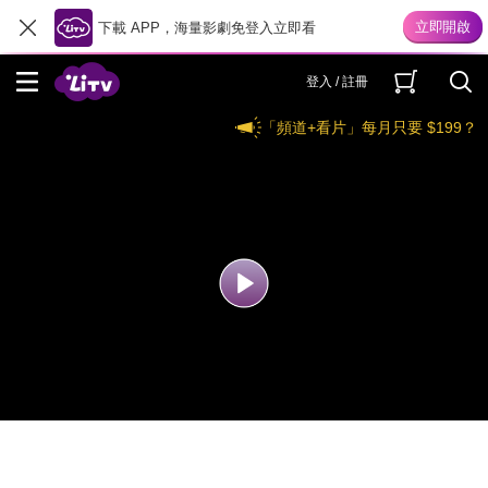
下載 APP，海量影劇免登入立即看
登入 / 註冊
「頻道+看片」每月只要 $199？