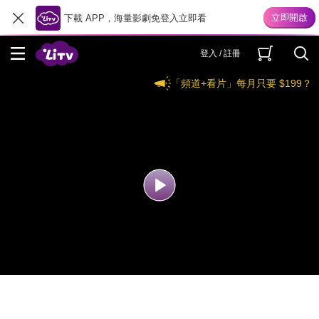
下載 APP，海量影劇免登入立即看
登入 / 註冊
「頻道+看片」每月只要 $199？