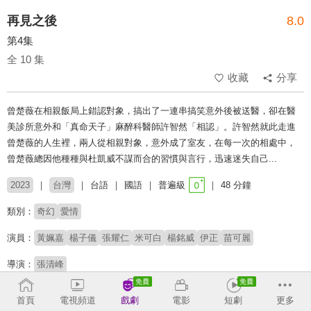
再見之後
8.0
第4集
全 10 集
收藏
分享
曾楚薇在相親飯局上錯認對象，搞出了一連串搞笑意外後被送醫，卻在醫
美診所意外和「真命天子」麻醉科醫師許智然「相認」。許智然就此走進
曾楚薇的人生裡，兩人從相親對象，意外成了室友，在每一次的相處中，
曾楚薇總因他種種與杜凱威不謀而合的習慣與言行，迅速迷失自己...
2023
台灣
台語
國語
普遍級
48 分鐘
類別：
奇幻
愛情
演員：
黃姵嘉
楊子儀
張耀仁
米可白
楊銘威
伊正
苗可麗
導演：
張清峰
收回
首頁
電視頻道
戲劇
電影
短劇
更多