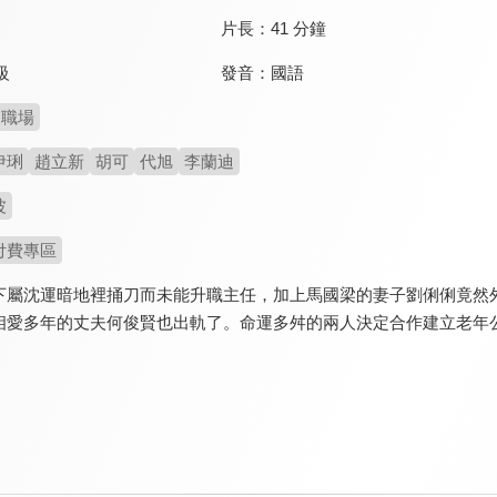
片長：
41 分鐘
發音：
國語
級
職場
伊琍
趙立新
胡可
代旭
李蘭迪
波
付費專區
下屬沈運暗地裡捅刀而未能升職主任，加上馬國梁的妻子劉俐俐竟然
相愛多年的丈夫何俊賢也出軌了。命運多舛的兩人決定合作建立老年