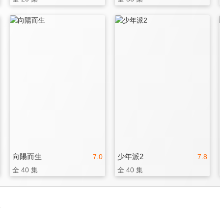
向陽而生
少年派2
7.0
7.8
全 40 集
全 40 集
3