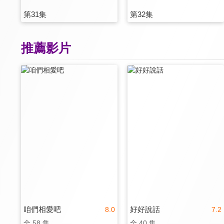
第31集
第32集
推薦影片
咱們相愛吧
好好說話
8.0
7.2
全 58 集
全 40 集