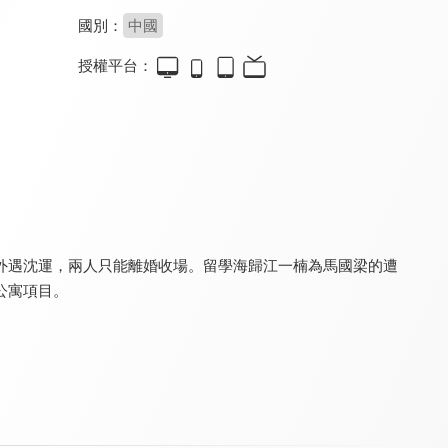
國別：
中國
授權平台：
萌夫木子李
向陽而生
少年派2
8.0
7.0
7.8
全 38 集
全 40 集
全 40 集
外遇沈運，兩人只能離婚收場。留學海歸江一楠為馬國梁的遭
公寓項目。
青丘狐傳說
今生也是第一次
謝謝你醫生(閩南語版)
8.1
8.2
6.0
全 37 集
全 14 集
全 40 集