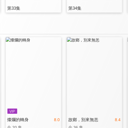
第33集
第34集
燦爛的轉身
故鄉，別來無恙
8.0
8.4
全 20 集
全 36 集