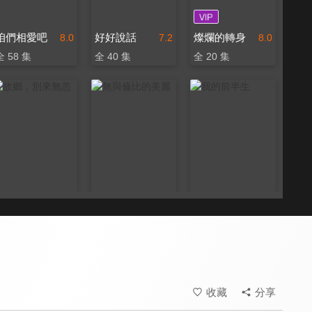
咱們相愛吧
好好說話
燦爛的轉身
8.0
7.2
8.0
全 58 集
全 40 集
全 20 集
故鄉，別來無恙
無與倫比的美麗
我的前半生
8.4
8.0
8.6
全 36 集
全 40 集
全 42 集
收藏
分享