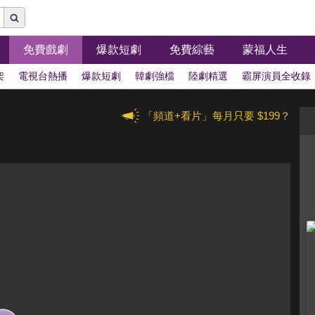
免費戲劇
爆款短劇
免費綜藝
蒙福人生
架
電視台熱播
爆款短劇
韓劇強檔
陸劇精選
霸屏演員全收錄
「頻道+看片」每月只要 $199？