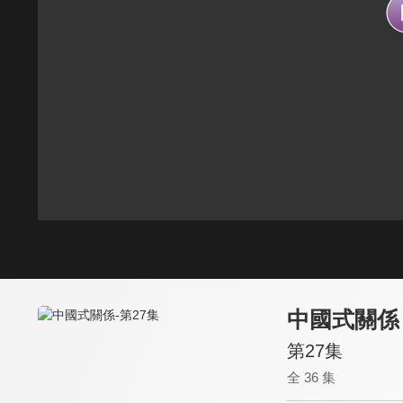
中國式關係
第27集
全 36 集