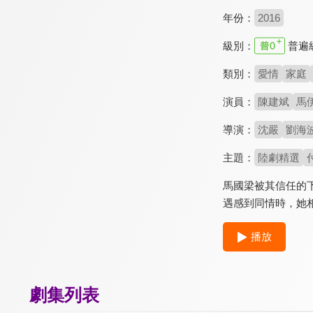
年份：
2016
級別：
普遍
類別：
愛情
家庭
演員：
陳建斌
馬
導演：
沈嚴
劉海
主題：
陸劇精選
馬國梁被其信任的
遇感到同情時，她
播放
劇集列表