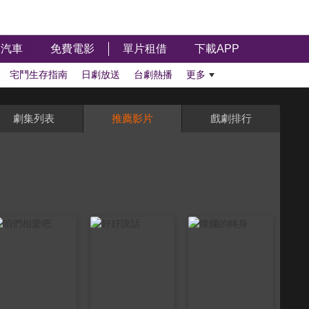
汽車
免費電影
單片租借
下載APP
宅鬥生存指南
日劇放送
台劇熱播
更多
劇集列表
推薦影片
戲劇排行