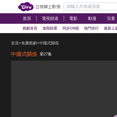
首頁
電視頻道
電影
動漫
兒童
戲劇首頁
進階篩選
同步ON檔
熱門排行
最新上
首頁
>
免費戲劇
>
中國式關係
中國式關係
第27集