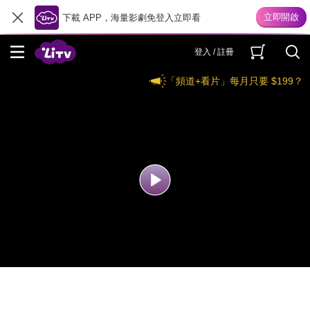
下載 APP，海量影劇免登入立即看
登入 / 註冊
「頻道+看片」每月只要 $199？