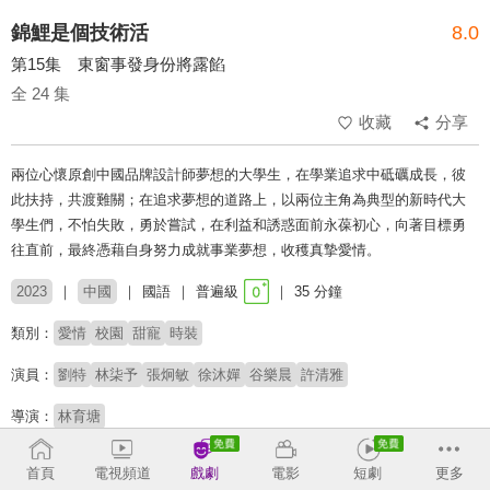
錦鯉是個技術活
8.0
第15集 東窗事發身份將露餡
全 24 集
收藏
分享
兩位心懷原創中國品牌設計師夢想的大學生，在學業追求中砥礪成長，彼
此扶持，共渡難關；在追求夢想的道路上，以兩位主角為典型的新時代大
學生們，不怕失敗，勇於嘗試，在利益和誘惑面前永葆初心，向著目標勇
往直前，最終憑藉自身努力成就事業夢想，收穫真摯愛情。
2023
中國
國語
普遍級
35 分鐘
類別：
愛情
校園
甜寵
時裝
演員：
劉特
林柒予
張炯敏
徐沐嬋
谷樂晨
許清雅
導演：
林育塘
原著：
唐欣恬《鐘此一人-錦鯉是個技術活》
首頁
電視頻道
戲劇
電影
短劇
更多