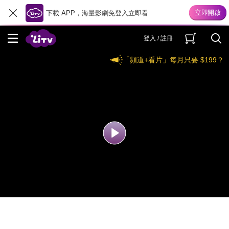
下載 APP，海量影劇免登入立即看
登入 / 註冊
「頻道+看片」每月只要 $199？