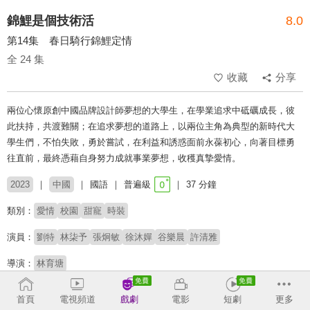
錦鯉是個技術活
8.0
第14集 春日騎行錦鯉定情
全 24 集
收藏
分享
兩位心懷原創中國品牌設計師夢想的大學生，在學業追求中砥礪成長，彼
此扶持，共渡難關；在追求夢想的道路上，以兩位主角為典型的新時代大
學生們，不怕失敗，勇於嘗試，在利益和誘惑面前永葆初心，向著目標勇
往直前，最終憑藉自身努力成就事業夢想，收穫真摯愛情。
2023
中國
國語
普遍級
37 分鐘
類別：
愛情
校園
甜寵
時裝
演員：
劉特
林柒予
張炯敏
徐沐嬋
谷樂晨
許清雅
導演：
林育塘
原著：
唐欣恬《鐘此一人-錦鯉是個技術活》
首頁
電視頻道
戲劇
電影
短劇
更多