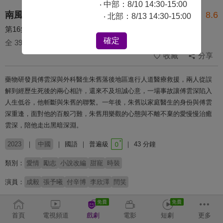
‧ 中部：8/10 14:30-15:00
南風知我意
8.6
‧ 北部：8/13 14:30-15:00
第16集
確定
全 39 集
收藏
分享
藥物研發員傅雲深與外科醫生朱舊落後地區進行人道醫療救援，兩人從誤
解到經歷生死後的兩心相許，還來不及坦誠心意，一場事故讓傅雲深陷入
人生低谷，他斬斷與朱舊的聯繫。一年後，朱舊以家庭醫生的身份與傅雲
深重逢，面對他的百般刁難，朱舊用樂觀的心態與不離不棄的愛慢慢治癒
雲深，陪他走出黑暗深淵。
2023
中國
國語
普遍級
43 分鐘
類別：
愛情
勵志
小說改編
甜寵
時裝
演員：
成毅
張予曦
付辛博
李欣澤
閆笑
導演：
李昂
首頁
電視頻道
戲劇
電影
短劇
更多