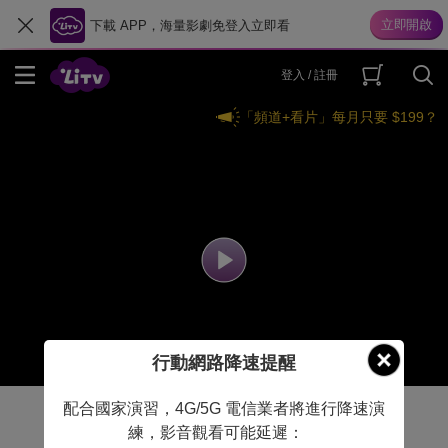
下載 APP，海量影劇免登入立即看
登入 / 註冊
「頻道+看片」每月只要 $199？
行動網路降速提醒
配合國家演習，4G/5G 電信業者將進行降速演
練，影音觀看可能延遲：