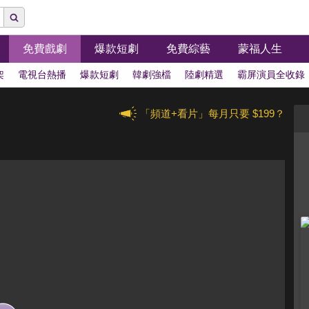
免費戲劇
爆款短劇
免費綜藝
蒙福人生
架
電視台熱播
爆款短劇
韓劇強檔
陸劇精選
霸屏演員全收錄
「頻道+看片」每月只要 $199？