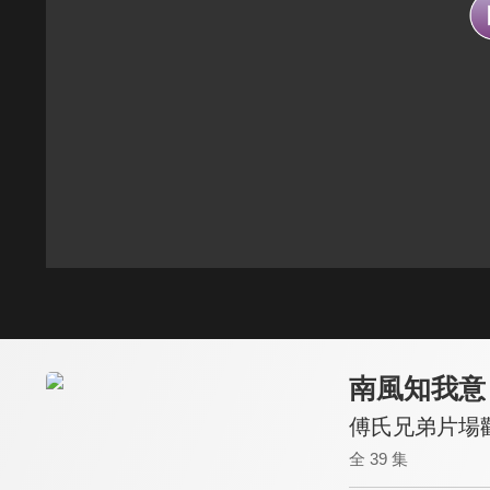
南風知我意
傅氏兄弟片場
全 39 集