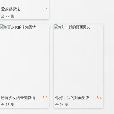
愛的勘探法
8.4
全 22 集
臉盲少女的未知愛情
你好，我的對面男友
8.0
8.4
全 15 集
全 24 集