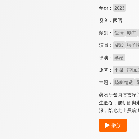
年份：
2023
發音：
國語
類別：
愛情
勵志
演員：
成毅
張予
導演：
李昂
原著：
七微《南風
主題：
陸劇精選
藥物研發員傅雲深
生低谷，他斬斷與
深，陪他走出黑暗
播放