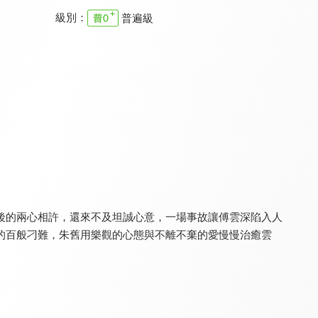
級別：
普遍級
去有風的地方
左耳
同學，你什麼時候從我家搬走？
8.5
8.8
8.0
全 40 集
全 36 集
全 12 集
後的兩心相許，還來不及坦誠心意，一場事故讓傅雲深陷入人
的百般刁難，朱舊用樂觀的心態與不離不棄的愛慢慢治癒雲
臉盲少女的未知愛情
你好，我的對面男友
一路朝陽
8.0
8.4
8.2
全 15 集
全 24 集
全 36 集