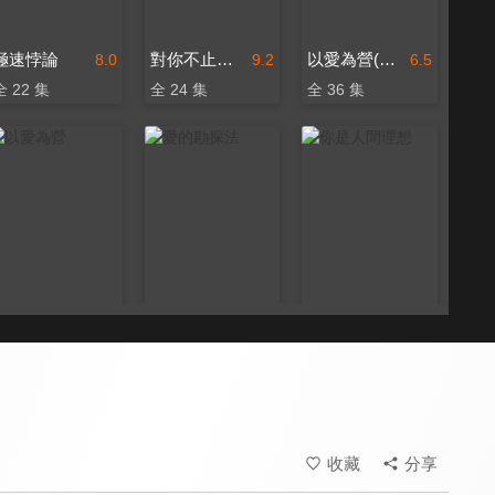
極速悖論
對你不止是喜歡
以愛為營(閩南語版)
8.0
9.2
6.5
全 22 集
全 24 集
全 36 集
以愛為營
愛的勘探法
你是人間理想
9.5
8.4
8.0
全 36 集
全 22 集
全 24 集
收藏
分享