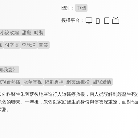
國別：
中國
授權平台：
小說改編
甜寵
時裝
曦
付辛博
李欣澤
閆笑
知我意》
電視台熱播
龍華電視
陸劇男神
網友熱搜榜
甜寵愛情
與外科醫生朱舊落後地區進行人道醫療救援，兩人從誤解到經歷生死
朱舊的聯繫。一年後，朱舊以家庭醫生的身份與傅雲深重逢，面對他
深淵。