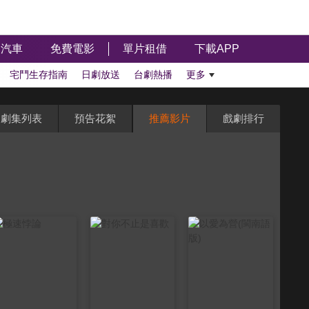
汽車
免費電影
單片租借
下載APP
宅鬥生存指南
日劇放送
台劇熱播
更多
劇集列表
預告花絮
推薦影片
戲劇排行