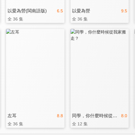
以愛為營(閩南語版)
以愛為營
6.5
9.5
全 36 集
全 36 集
左耳
同學，你什麼時候從我家搬走？
8.8
8.0
全 36 集
全 12 集