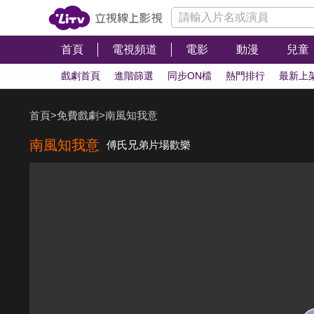
首頁
電視頻道
電影
動漫
兒童
戲劇首頁
進階篩選
同步ON檔
熱門排行
最新上
首頁
>
免費戲劇
>
南風知我意
南風知我意
傅氏兄弟片場歡樂