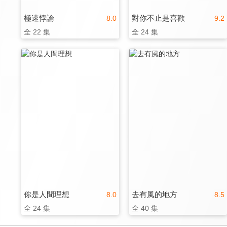
極速悖論
對你不止是喜歡
8.0
9.2
全 22 集
全 24 集
你是人間理想
去有風的地方
8.0
8.5
全 24 集
全 40 集