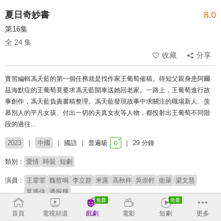
夏日奇妙書
8.0
第16集
全 24 集
收藏
分享
實習編輯馮天藍的第一個任務就是找作家王葡萄催稿。得知父親身患阿爾
茲海默症的王葡萄竟要求馮天藍開車送她回老家。一路上，王葡萄進行故
事創作，馮天藍負責書稿整理。馮天藍發現故事中求關注的職場新人、羡
慕別人的平凡女孩、付出一切的天真女友等人物，都投射出王葡萄不同階
段的過往...
2023
中國
國語
普遍級
29 分鐘
類別：
愛情
時裝
短劇
演員：
王霏霏
魏哲鳴
李立群
米露
高秋梓
吳崇軒
衛萊
梁文慧
葉盛佳
潘振輝
導演：
李雨夕
首頁
電視頻道
戲劇
電影
短劇
更多