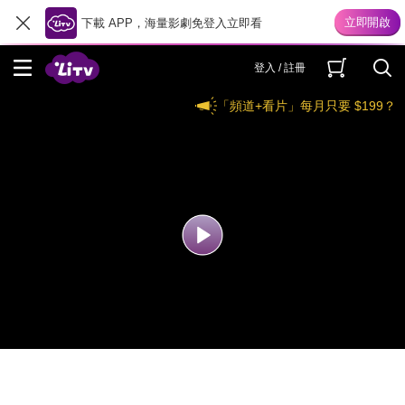
下載 APP，海量影劇免登入立即看
登入 / 註冊
「頻道+看片」每月只要 $199？