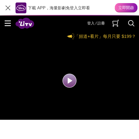
下載 APP，海量影劇免登入立即看
登入 / 註冊
「頻道+看片」每月只要 $199？