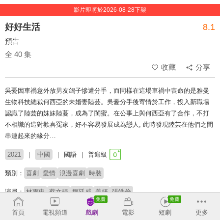
影片即將於2026-08-28下架
好好生活
8.1
預告
全 40 集
收藏
分享
吳憂因車禍意外放男友鴿子慘遭分手，而同樣在這場車禍中喪命的是雅曼
生物科技總裁何西亞的未婚妻陸芸。吳憂分手後寄情於工作，投入新職場
認識了陸芸的妹妹陸蔓，成為了閨蜜。在公事上與何西亞有了合作，不打
不相識的這對歡喜冤家，好不容易發展成為戀人, 此時發現陸芸在他們之間
串連起來的緣分…
2021
中國
國語
普遍級
類別：
喜劇
愛情
浪漫喜劇
時裝
演員：
林雨申
蔡文靜
鄒廷威
姜妍
張皓倫
導演：
陳銘章
陳世嶧
首頁
電視頻道
戲劇
電影
短劇
更多