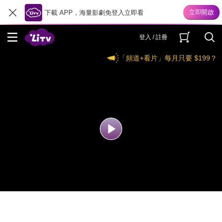
下載 APP，海量影劇免登入立即看
登入 / 註冊
「頻道+看片」每月只要 $199？