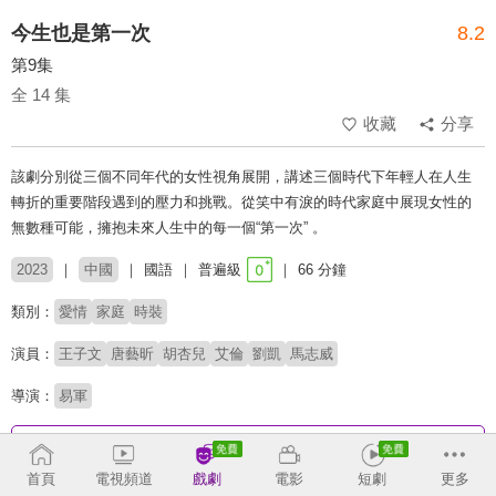
今生也是第一次
8.2
第9集
全 14 集
收藏
分享
該劇分別從三個不同年代的女性視角展開，講述三個時代下年輕人在人生
轉折的重要階段遇到的壓力和挑戰。從笑中有淚的時代家庭中展現女性的
無數種可能，擁抱未來人生中的每一個“第一次” 。
2023
中國
國語
普遍級
66 分鐘
類別：
愛情
家庭
時裝
演員：
王子文
唐藝昕
胡杏兒
艾倫
劉凱
馬志威
導演：
易軍
收回
首頁
電視頻道
戲劇
電影
短劇
更多