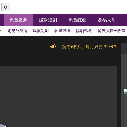
免費戲劇
爆款短劇
免費綜藝
蒙福人生
架
電視台熱播
爆款短劇
韓劇強檔
陸劇精選
霸屏演員全收錄
「頻道+看片」每月只要 $199？