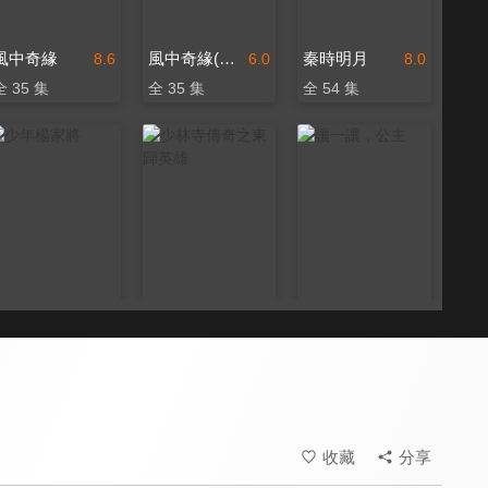
風中奇緣
風中奇緣(閩南語版)
秦時明月
8.6
6.0
8.0
全 35 集
全 35 集
全 54 集
少年楊家將
少林寺傳奇之東歸英雄
讓一讓，公主
8.2
6.7
8.0
全 43 集
全 44 集
全 8 集
收藏
分享