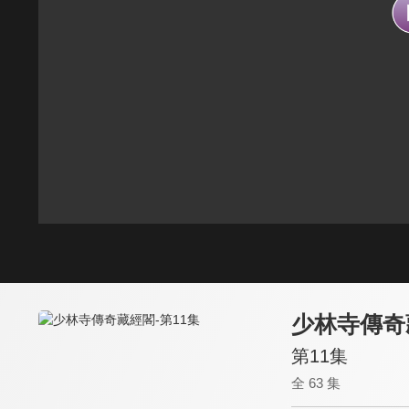
少林寺傳奇
第11集
全 63 集