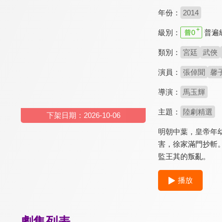
年份：
2014
級別：
普遍
類別：
宮廷
武俠
演員：
張倬聞
馨
導演：
馬玉輝
主題：
陸劇精選
下架日期：2026-10-06
明朝中葉，皇帝年
害，徐家滿門抄斬
監王其的叛亂。
播放
劇集列表