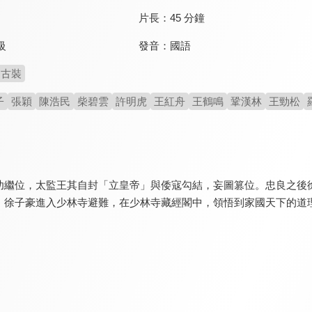
片長：
45 分鐘
發音：
國語
級
古裝
子
張穎
陳浩民
柴碧雲
許明虎
王紅舟
王鶴鳴
鞏漢林
王勁松
幼繼位，太監王其自封「立皇帝」與倭寇勾結，妄圖篡位。忠良之後
。徐子豪進入少林寺避難，在少林寺藏經閣中，領悟到家國天下的道