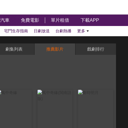
汽車
免費電影
單片租借
下載APP
宅鬥生存指南
日劇放送
台劇熱播
更多
劇集列表
推薦影片
戲劇排行