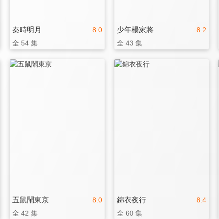
秦時明月
少年楊家將
8.0
8.2
全 54 集
全 43 集
五鼠鬧東京
錦衣夜行
8.0
8.4
全 42 集
全 60 集