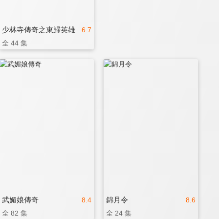
少林寺傳奇之東歸英雄
6.7
全 44 集
武媚娘傳奇
錦月令
8.4
8.6
全 82 集
全 24 集