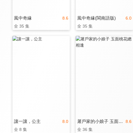
風中奇緣
風中奇緣(閩南語版)
8.6
6.0
全 35 集
全 35 集
讓一讓，公主
屠戶家的小娘子 玉面桃花總相逢
8.0
8.6
全 8 集
全 36 集