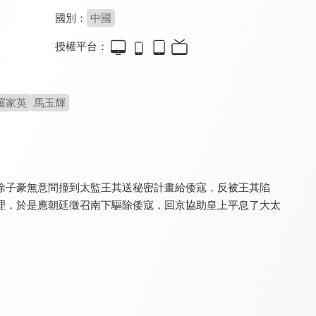
國別：
中國
授權平台：
屠戶家的小娘子 玉面桃花總相逢
五鼠鬧東京
錦衣夜行
8.6
8.0
8.4
全 36 集
全 42 集
全 60 集
羅家英
馬玉輝
徐子豪無意間撞到太監王其送秘密計畫給倭寇，反被王其陷
理，於是應朝廷徵召南下驅除倭寇，回京協助皇上平息了大太
武媚娘傳奇
錦月令
六扇門
8.4
8.6
7.9
全 82 集
全 24 集
全 40 集