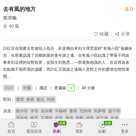
去有風的地方
8.0
第30集
全 40 集
收藏
分享
許紅豆在閨蜜去世後陷入低谷，於是獨自來到大理雲苗村"有風小院"落腳休
息，在那裏認識了回鄉創業的青年謝之遙。在有風小院結識了帶著不同故
事來到這裡的短暫租客，從陌生到熟悉，一群毫無相識的人，在這裡為各
自點燃不期而遇的溫暖，而許紅豆與謝之遙兩人意料之外的愛情也悄悄展
開...
2023
中國
國語
普遍級
48 分鐘
類別：
愛情
療癒
勵志
時裝
演員：
劉亦菲
李現
胡冰卿
牛駿峰
董晴
范帥琦
馬夢唯
趙子琪
馬柏全
楊昆
艾麗婭
崔奕
傅迦
焦剛
張磊
郝文婷
吳倩
導演：
丁梓光
首頁
電視頻道
戲劇
電影
短劇
更多