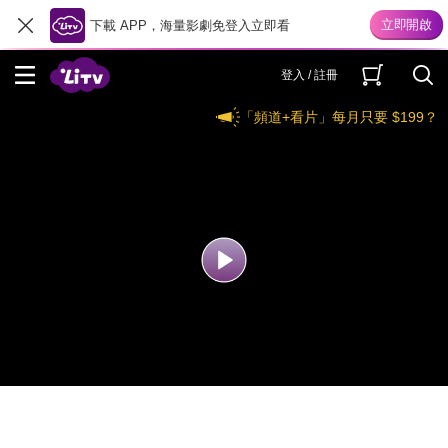
下載 APP，海量影劇免登入立即看
登入 / 註冊
「頻道+看片」每月只要 $199？