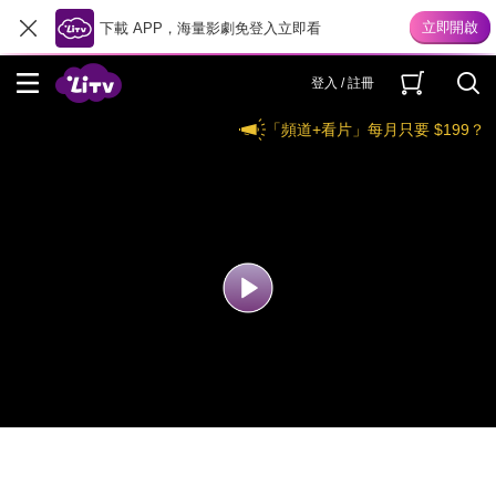
下載 APP，海量影劇免登入立即看
登入 / 註冊
「頻道+看片」每月只要 $199？