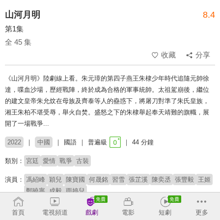
山河月明
8.4
第1集
全 45 集
收藏
分享
《山河月明》陸劇線上看。朱元璋的第四子燕王朱棣少年時代追隨元帥徐
達，喋血沙場，歷經戰陣，終於成為合格的軍事統帥。太祖駕崩後，繼位
的建文皇帝朱允炆在母族及齊泰等人的蠱惑下，將屠刀對準了朱氏皇族，
湘王朱柏不堪受辱，舉火自焚。盛怒之下的朱棣舉起奉天靖難的旗幟，展
開了一場戰爭...
2022
中國
國語
普遍級
44 分鐘
類別：
宮廷
愛情
戰爭
古裝
演員：
馮紹峰
穎兒
陳寶國
何晟銘
習雪
張芷溪
陳奕丞
張豐毅
王姬
鄭曉寧
成毅
雨婷兒
導演：
高希希
趙立軍
首頁
電視頻道
戲劇
電影
短劇
更多