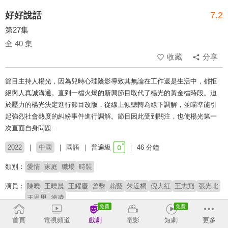
好好說話
7.2
第27集
全 40 集
收藏
分享
節目主持人楊光，因為兒時心理陰影導致其無論在工作還是生活中，都拒
絕與人真誠溝通。直到一檔火爆的新興節目取代了楊光的黃金檔時段。迫
於壓力的楊光決定進行節目改版，從線上傾聽轉為線下調解，並瞄準能引
起強烈社會熱度的糾紛事件進行調解。節目因此受到關注，也使楊光第一
次直面自身問題...
2022
中國
國語
普遍級
46 分鐘
類別：
愛情
家庭
職場
時裝
演員：
陳曉
王曉晨
王耀慶
曾黎
賴藝
朱近桐
倪大紅
王志飛
張光北
王思思
塗凌
導演：
楊棟
首頁
電視頻道
戲劇
電影
短劇
更多