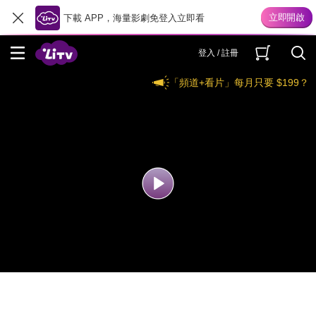
下載 APP，海量影劇免登入立即看
登入 / 註冊
「頻道+看片」每月只要 $199？