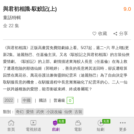
與君初相識-馭鮫記(上)
9.0
童話特輯
全 22 集
收藏
分享
《與君初相識》正版高畫質免費陸劇線上看。5/27起，週二~六 早上8點更
新2集。迪麗熱巴、任嘉倫主演。又名《馭鮫記之與君初相識》的古裝仙俠
愛情劇。《馭鮫記》的上部。劇情描述東海鮫人長意（任嘉倫）在海上救
了遭遇危險的順德仙姬（郭曉婷），善良的長意將其送回時，卻反遭暗算
囚禁在萬花谷。萬花谷護法兼御靈師紀雲禾（迪麗熱巴）為了自由決定爭
取馴服長意的機會，在馴服過程中長意漸漸融化了紀雲禾的心。二人一仙
一妖跨越種族的愛戀，能否衝破束縛、終成眷屬呢？
2022
中國
國語
普遍級
類別：
奇幻
愛情
武俠
小說改編
仙俠
古裝
演員：
迪麗熱巴
任嘉倫
肖順堯
胡意旋
郭曉婷
范楨
此沙
鄭國霖
首頁
電視頻道
戲劇
電影
短劇
更多
海一天
王東
王子騰
孟宇
陳冠宏
呂艷蓓
王均浩
李燊
王一菲