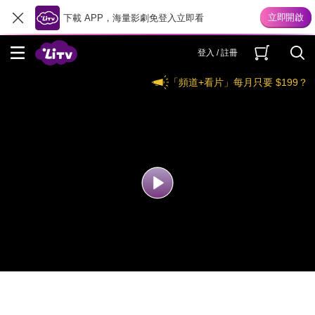
下載 APP，海量影劇免登入立即看
登入 / 註冊
「頻道+看片」每月只要 $199？