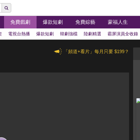
免費戲劇
爆款短劇
免費綜藝
蒙福人生
架
電視台熱播
爆款短劇
韓劇強檔
陸劇精選
霸屏演員全收錄
「頻道+看片」每月只要 $199？