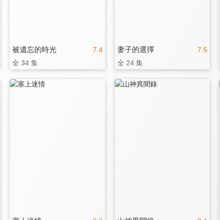
被遺忘的時光
妻子的選擇
7.4
7.5
全 34 集
全 24 集