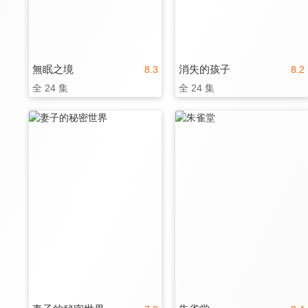
無眠之境
消失的孩子
8.3
8.2
全 24 集
全 24 集