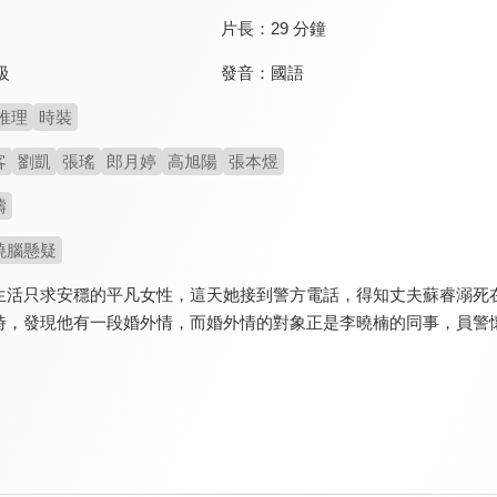
片長：
29 分鐘
發音：
國語
級
推理
時裝
客
劉凱
張瑤
郎月婷
高旭陽
張本煜
濤
燒腦懸疑
生活只求安穩的平凡女性，這天她接到警方電話，得知丈夫蘇睿溺死
時，發現他有一段婚外情，而婚外情的對象正是李曉楠的同事，員警懷疑