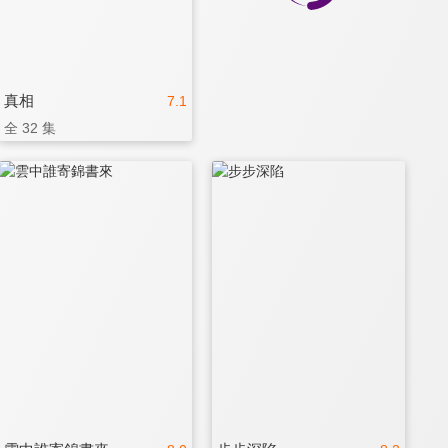
真相
7.1
全 32 集