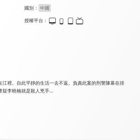
國別：
中國
授權平台：
朱雀堂
塞上迷情
山神異聞錄
8.4
8.6
8.4
全 30 集
全 20 集
全 24 集
在江裡。自此平靜的生活一去不返。負責此案的刑警陳幕在排
李曉楠就是殺人兇手...
雲中誰寄錦書來
步步深陷
翻轉人生
8.0
8.2
8.2
全 26 集
全 24 集
全 30 集