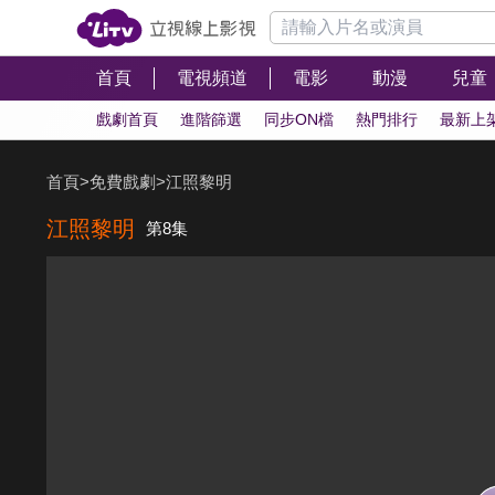
首頁
電視頻道
電影
動漫
兒童
戲劇首頁
進階篩選
同步ON檔
熱門排行
最新上
首頁
>
免費戲劇
>
江照黎明
江照黎明
第8集