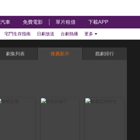
汽車
免費電影
單片租借
下載APP
宅鬥生存指南
日劇放送
台劇熱播
更多
劇集列表
推薦影片
戲劇排行