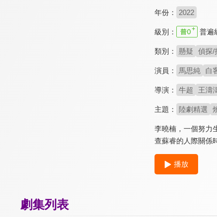
年份：
2022
級別：
普遍
類別：
懸疑
偵探/
演員：
馬思純
白
導演：
牛超
王濤
主題：
陸劇精選
李曉楠，一個努力
查蘇睿的人際關係
播放
劇集列表