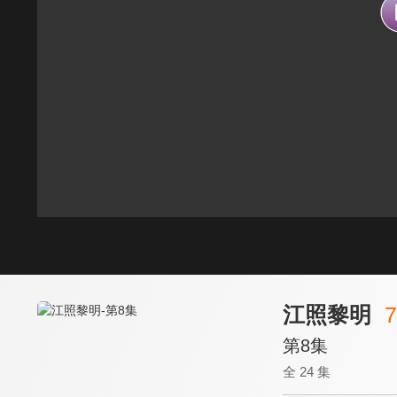
江照黎明
7
第8集
全 24 集