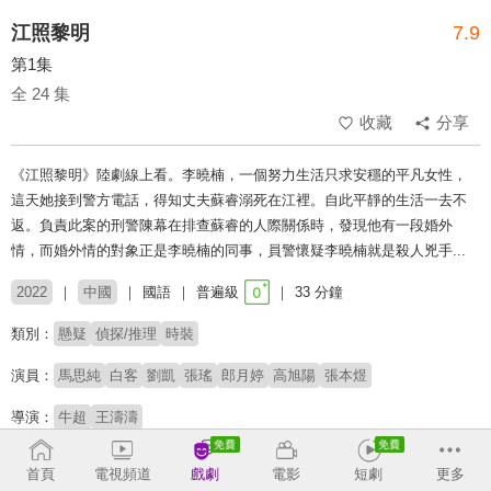
江照黎明
7.9
第1集
全 24 集
收藏
分享
《江照黎明》陸劇線上看。李曉楠，一個努力生活只求安穩的平凡女性，
這天她接到警方電話，得知丈夫蘇睿溺死在江裡。自此平靜的生活一去不
返。負責此案的刑警陳幕在排查蘇睿的人際關係時，發現他有一段婚外
情，而婚外情的對象正是李曉楠的同事，員警懷疑李曉楠就是殺人兇手...
2022
中國
國語
普遍級
33 分鐘
類別：
懸疑
偵探/推理
時裝
演員：
馬思純
白客
劉凱
張瑤
郎月婷
高旭陽
張本煜
導演：
牛超
王濤濤
收回
首頁
電視頻道
戲劇
電影
短劇
更多