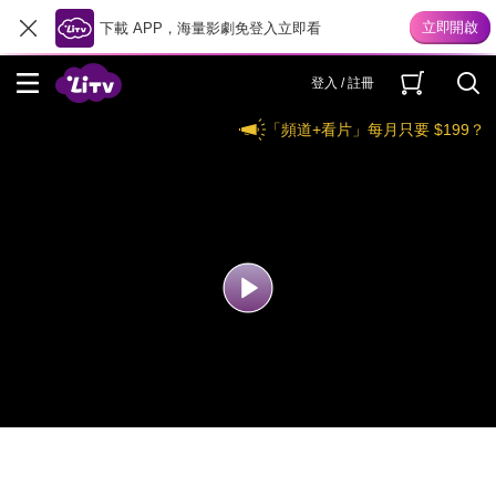
下載 APP，海量影劇免登入立即看
登入 / 註冊
「頻道+看片」每月只要 $199？