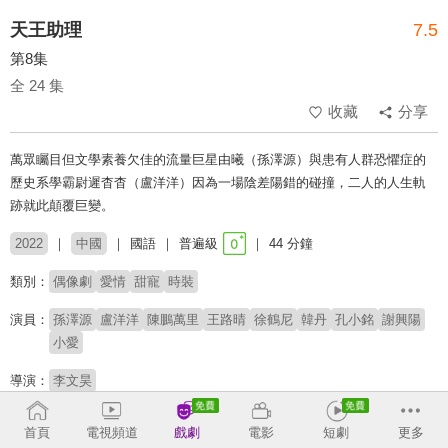
天王助理
7.5
第8集
全 24 集
收藏
分享
萬眾矚目但文學素養欠佳的流量巨星由曦（孫澤源）與患有人群恐懼症的
歷史系學霸尉遲杳杳（盧洋洋）因為一場陰差陽錯的碰撞，二人的人生軌
跡就此顛覆巨變。
2022
中國
國語
普遍級
44 分鐘
類別：
偶像劇
愛情
甜寵
時裝
演員：
孫澤源
盧洋洋
陳鵬萬里
王路晴
徐鶴尼
韓丹
孔小銘
謝興陽
小愛
導演：
李文昊
收回
首頁
電視頻道
戲劇
電影
短劇
更多