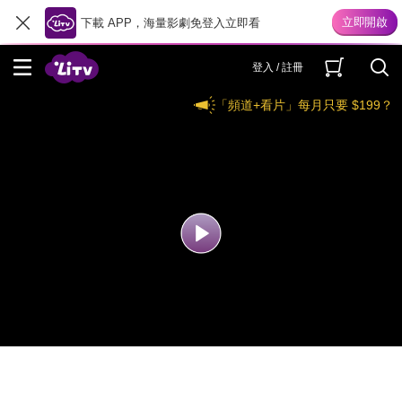
下載 APP，海量影劇免登入立即看
登入 / 註冊
「頻道+看片」每月只要 $199？