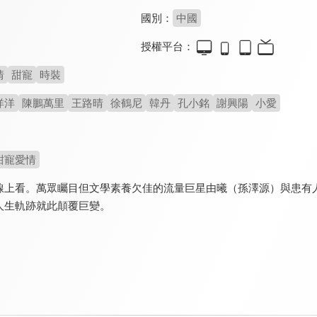
國別：
中國
授權平台：
情
甜寵
時裝
洋洋
陳鵬萬里
王路晴
徐鶴尼
韓丹
孔小銘
謝興陽
小愛
甜寵愛情
線上看。萬眾矚目但文學素養欠佳的流量巨星由曦（孫澤源）與患有
人生軌跡就此顛覆巨變。