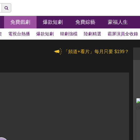
免費戲劇
爆款短劇
免費綜藝
蒙福人生
架
電視台熱播
爆款短劇
韓劇強檔
陸劇精選
霸屏演員全收錄
「頻道+看片」每月只要 $199？