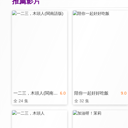
推薦影片
一二三，木頭人(閩南語版)
陪你一起好好吃飯
6.0
9.0
全 24 集
全 32 集