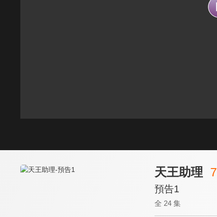
天王助理
7
預告1
全 24 集