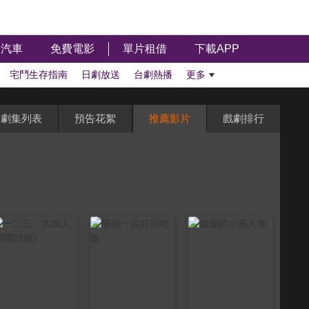
汽車
免費電影
單片租借
下載APP
宅鬥生存指南
日劇放送
台劇熱播
更多
劇集列表
預告花絮
推薦影片
戲劇排行