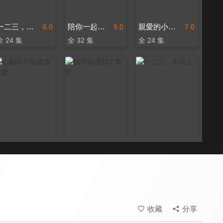
一二三，木頭人(閩南語版)
陪你一起好好吃飯
親愛的小美人魚
6.0
9.0
7.0
全 24 集
全 32 集
全 24 集
心動不可恥還很可愛
我可能遇到了救星
一二三，木頭人
7.0
8.2
7.0
全 12 集
全 24 集
全 24 集
收藏
分享