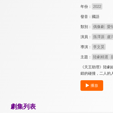
年份：
2022
發音：
國語
類別：
偶像劇
愛
演員：
孫澤源
盧
導演：
李文昊
主題：
陸劇精選
《天王助理》陸劇
錯的碰撞，二人的
播放
劇集列表