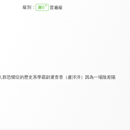
級別：
普遍級
加油呀！茉莉
以愛為營(閩南語版)
我的鄰居睡不著
7.3
6.5
8.2
全 24 集
全 36 集
全 24 集
人群恐懼症的歷史系學霸尉遲杳杳（盧洋洋）因為一場陰差陽
完美先生和差不多小姐
原來是老師啊！
以愛為營
8.6
7.4
9.5
全 24 集
全 40 集
全 36 集