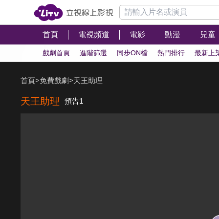
首頁
電視頻道
電影
動漫
兒童
戲劇首頁
進階篩選
同步ON檔
熱門排行
最新上
首頁
>
免費戲劇
>
天王助理
天王助理
預告1