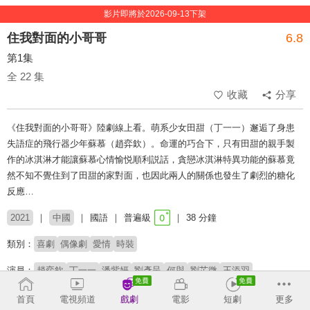
影片即將於2026-09-13下架
住我對面的小哥哥
6.8
第1集
全 22 集
收藏
分享
《住我對面的小哥哥》陸劇線上看。萌系少女田甜（丁一一）邂逅了身患
失語症的飛行器少年蘇慕（趙弈欽）。命運的巧合下，只有田甜的親手製
作的冰淇淋才能讓蘇慕心情愉悦順利説話，貪戀冰淇淋特異功能的蘇慕竟
然不知不覺住到了田甜的家對面，也因此兩人的關係也發生了劇烈的糖化
反應…
2021
中國
國語
普遍級
38 分鐘
類別：
喜劇
偶像劇
愛情
時裝
演員：
趙弈欽
丁一一
潘紫妍
劉彥呈
何與
劉芷微
王添羽
導演：
田甜
首頁
電視頻道
戲劇
電影
短劇
更多