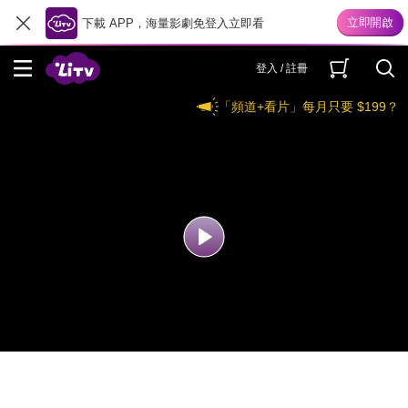
下載 APP，海量影劇免登入立即看
登入 / 註冊
「頻道+看片」每月只要 $199？