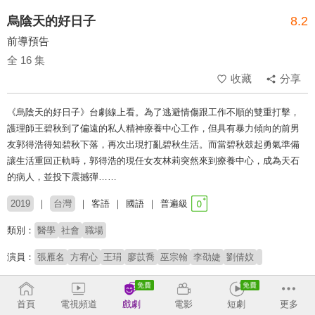
烏陰天的好日子
8.2
前導預告
全 16 集
收藏
分享
《烏陰天的好日子》台劇線上看。為了逃避情傷跟工作不順的雙重打擊，
護理師王碧秋到了偏遠的私人精神療養中心工作，但具有暴力傾向的前男
友郭得浩得知碧秋下落，再次出現打亂碧秋生活。而當碧秋鼓起勇氣準備
讓生活重回正軌時，郭得浩的現任女友林莉突然來到療養中心，成為天石
的病人，並投下震撼彈……
2019
台灣
客語
國語
普遍級
類別：
醫學
社會
職場
演員：
張雁名
方宥心
王琄
廖苡喬
巫宗翰
李劭婕
劉倩妏
導演：
蔡閔樺
郎祖筠
首頁
電視頻道
戲劇
電影
短劇
更多