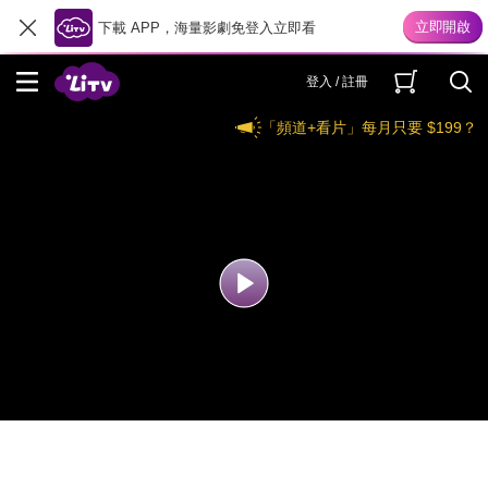
下載 APP，海量影劇免登入立即看
登入 / 註冊
「頻道+看片」每月只要 $199？