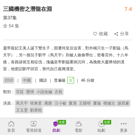
三國機密之潛龍在淵
7.4
第37集
全 54 集
收藏
分享
靈帝寵妃王美人誕下雙生子，因遭何皇后迫害，對外稱只生一子劉協（馬
天宇），另一個兒子劉平（馬天宇）則被人偷偷帶出，密養宮外。十八年
後，各路諸侯互相征伐，傀儡皇帝劉協重病沉疴，為挽救大廈將傾的漢
室，他密詔劉平回宮，替代自己復興漢室。
2018
中國
國語
普遍級
46 分鐘
類別：
宮廷
愛情
小說改編
古裝
演員：
馬天宇
韓東君
萬茜
汪小敏
董潔
王陽明
董璇
檀健次
謝君豪
王玉雯
劉昱晗
導演：
游達志
鄭偉文
首頁
電視頻道
戲劇
電影
短劇
更多
原著：
馬伯庸《三國機密之潛龍在淵》