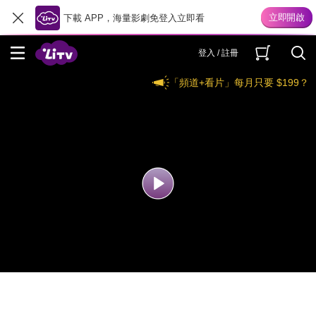
下載 APP，海量影劇免登入立即看
登入 / 註冊
「頻道+看片」每月只要 $199？