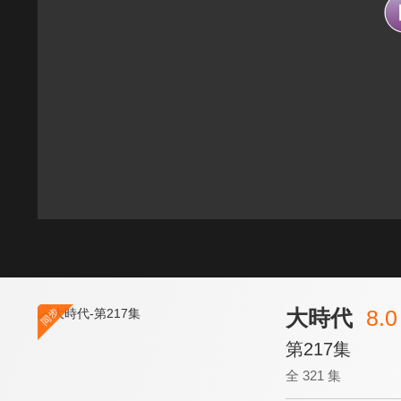
大時代
8.0
第217集
全 321 集