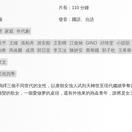
片長：
110 分鐘
發音：
國語
、
台語
級
灣
家庭
年代劇
祖平
王瞳
張柏舟
游安順
王彩樺
江俊翰
GINO
邱琦雯
小甜甜
則希
馬俊麟
成潤
郭亞棠
李又汝
陳妍安
喬華國
郭子乾
王希華
東文
民視四季
空演繹三個不同世代的女性，以唐朝女強人武則天轉世至現代繼續爭奪
嬌蠻的歌女，一個愛做夢的桌頭，還有外地來的熱血青年，誰將是女