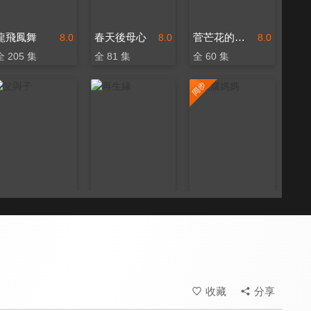
龍飛鳳舞
春天後母心
菅芒花的春天
8.0
8.0
8.0
全 205 集
全 81 集
全 60 集
父與子
再生緣
豆腐媽媽
8.0
8.0
8.4
全 260 集
全 43 集
更新至第 163 集
收藏
分享