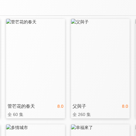
菅芒花的春天
父與子
8.0
8.0
全 60 集
全 260 集