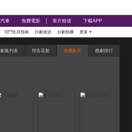
汽車
免費電影
單片租借
下載APP
宅鬥生存指南
日劇放送
台劇熱播
更多
劇集列表
預告花絮
推薦影片
戲劇排行