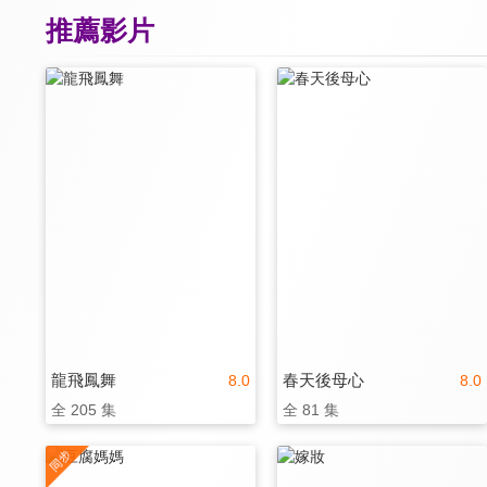
推薦影片
龍飛鳳舞
春天後母心
8.0
8.0
全 205 集
全 81 集