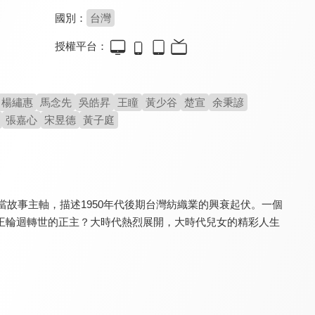
國別：
台灣
授權平台：
嫁妝
多情城市
幸福來了
8.0
8.0
8.0
全 324 集
全 454 集
全 260 集
楊繡惠
馬念先
吳皓昇
王瞳
黃少谷
楚宣
余秉諺
張嘉心
宋昱德
黃子庭
當故事主軸，描述1950年代後期台灣紡織業的興衰起伏。一個
王輪迴轉世的正主？大時代熱烈展開，大時代兒女的精彩人生
愛你沒條件
台灣作家劇場
醒世媳婦
7.0
8.0
8.0
全 71 集
全 17 集
全 36 集