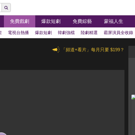
免費戲劇
爆款短劇
免費綜藝
蒙福人生
架
電視台熱播
爆款短劇
韓劇強檔
陸劇精選
霸屏演員全收錄
「頻道+看片」每月只要 $199？