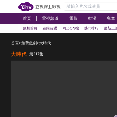
首頁
電視頻道
電影
動漫
兒童
戲劇首頁
進階篩選
同步ON檔
熱門排行
最新上
首頁
>
免費戲劇
>
大時代
大時代
第217集