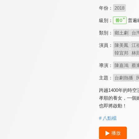
年份：
2018
級別：
普遍
類別：
鄉土劇
台
演員：
陳美鳳
江
韓宜邦
林
導演：
陳嘉鴻
蔡
主題：
台劇熱播
跨越1400年的時
孝順的養女，一個
也即將啟動！
# 八點檔
播放