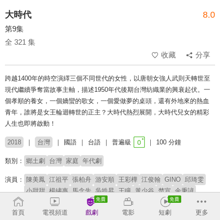
大時代
8.0
第9集
全 321 集
收藏
分享
跨越1400年的時空演繹三個不同世代的女性，以唐朝女強人武則天轉世至
現代繼續爭奪當故事主軸，描述1950年代後期台灣紡織業的興衰起伏。一
個孝順的養女，一個嬌蠻的歌女，一個愛做夢的桌頭，還有外地來的熱血
青年，誰將是女王輪迴轉世的正主？大時代熱烈展開，大時代兒女的精彩
人生也即將啟動！
2018
台灣
國語
台語
普遍級
100 分鐘
類別：
鄉土劇
台灣
家庭
年代劇
演員：
陳美鳳
江祖平
張柏舟
游安順
王彩樺
江俊翰
GINO
邱琦雯
小甜甜
楊繡惠
馬念先
吳皓昇
王瞳
黃少谷
楚宣
余秉諺
韓宜邦
林則希
馬俊麟
成潤
郭亞棠
李又汝
陳妍安
喬華國
首頁
電視頻道
戲劇
電影
短劇
更多
郭子乾
王希華
張嘉心
宋昱德
黃子庭