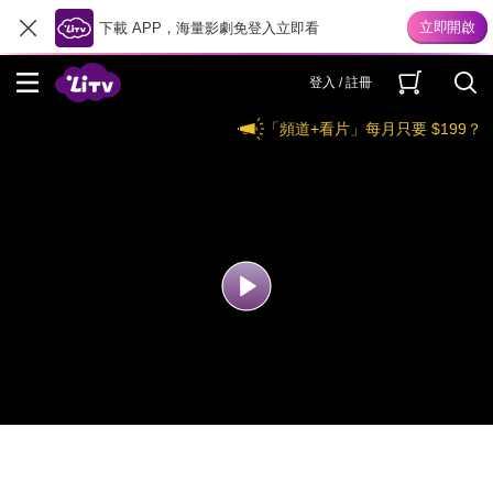
下載 APP，海量影劇免登入立即看
登入 / 註冊
「頻道+看片」每月只要 $199？