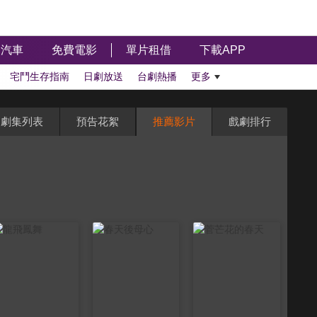
汽車
免費電影
單片租借
下載APP
宅鬥生存指南
日劇放送
台劇熱播
更多
劇集列表
預告花絮
推薦影片
戲劇排行