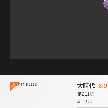
大時代
8.0
第211集
全 321 集