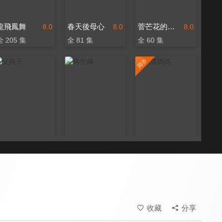
龍飛鳳舞
春天後母心
菅芒花的春天
8.0
8.0
8.0
全 205 集
全 81 集
全 60 集
父與子
再生緣
豆腐媽媽
8.0
8.0
8.4
全 260 集
全 43 集
更新至第 163 集
收藏
分享