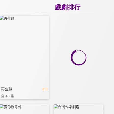
戲劇排行
再生緣
8.0
全 43 集