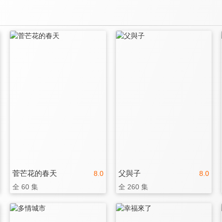
菅芒花的春天
父與子
8.0
8.0
全 60 集
全 260 集