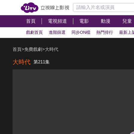
首頁
電視頻道
電影
動漫
兒童
戲劇首頁
進階篩選
同步ON檔
熱門排行
最新上
首頁
>
免費戲劇
>
大時代
大時代
第211集