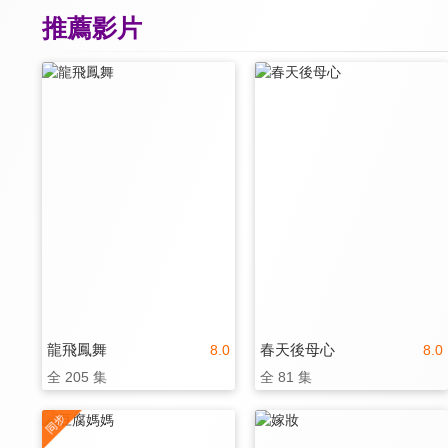
推薦影片
龍飛鳳舞
春天後母心
8.0
8.0
全 205 集
全 81 集