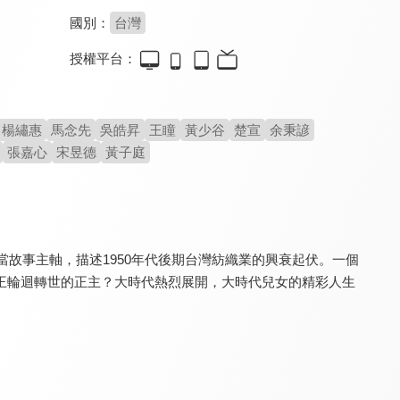
國別：
台灣
授權平台：
嫁妝
多情城市
幸福來了
8.0
8.0
8.0
全 324 集
全 454 集
全 260 集
楊繡惠
馬念先
吳皓昇
王瞳
黃少谷
楚宣
余秉諺
張嘉心
宋昱德
黃子庭
當故事主軸，描述1950年代後期台灣紡織業的興衰起伏。一個
王輪迴轉世的正主？大時代熱烈展開，大時代兒女的精彩人生
愛你沒條件
台灣作家劇場
醒世媳婦
7.0
8.0
8.0
全 71 集
全 17 集
全 36 集