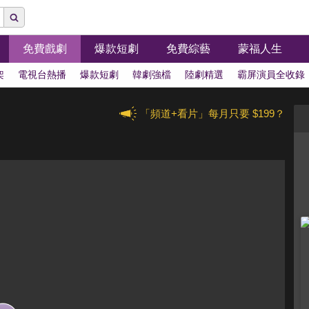
免費戲劇
爆款短劇
免費綜藝
蒙福人生
架
電視台熱播
爆款短劇
韓劇強檔
陸劇精選
霸屏演員全收錄
「頻道+看片」每月只要 $199？