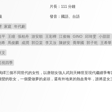
片長：
111 分鐘
發音：
國語
、
台語
級
灣
家庭
年代劇
祖平
王瞳
張柏舟
游安順
王彩樺
江俊翰
GINO
邱琦雯
小甜甜
則希
馬俊麟
成潤
郭亞棠
李又汝
陳妍安
喬華國
郭子乾
王希華
東文
民視四季
空演繹三個不同世代的女性，以唐朝女強人武則天轉世至現代繼續爭奪
嬌蠻的歌女，一個愛做夢的桌頭，還有外地來的熱血青年，誰將是女