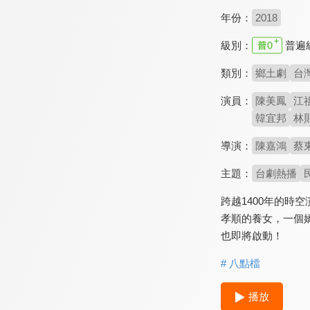
年份：
2018
級別：
普遍
類別：
鄉土劇
台
演員：
陳美鳳
江
韓宜邦
林
導演：
陳嘉鴻
蔡
主題：
台劇熱播
跨越1400年的時
孝順的養女，一個
也即將啟動！
# 八點檔
播放