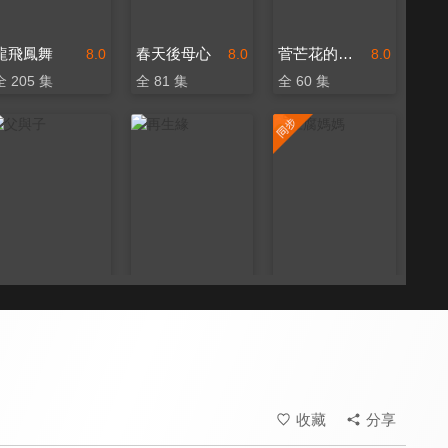
龍飛鳳舞
春天後母心
菅芒花的春天
8.0
8.0
8.0
全 205 集
全 81 集
全 60 集
父與子
再生緣
豆腐媽媽
8.0
8.0
8.4
全 260 集
全 43 集
更新至第 163 集
收藏
分享