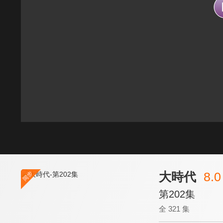
大時代
8.0
第202集
全 321 集