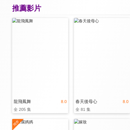
推薦影片
龍飛鳳舞
春天後母心
8.0
8.0
全 205 集
全 81 集