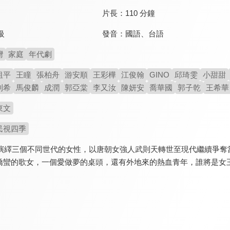
片長：
110 分鐘
發音：
國語
、
台語
級
灣
家庭
年代劇
祖平
王瞳
張柏舟
游安順
王彩樺
江俊翰
GINO
邱琦雯
小甜甜
則希
馬俊麟
成潤
郭亞棠
李又汝
陳妍安
喬華國
郭子乾
王希華
東文
民視四季
空演繹三個不同世代的女性，以唐朝女強人武則天轉世至現代繼續爭奪
嬌蠻的歌女，一個愛做夢的桌頭，還有外地來的熱血青年，誰將是女