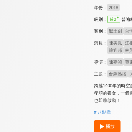
年份：
2018
級別：
普遍
類別：
鄉土劇
台
演員：
陳美鳳
江
韓宜邦
林
導演：
陳嘉鴻
蔡
主題：
台劇熱播
跨越1400年的時
孝順的養女，一個
也即將啟動！
# 八點檔
播放