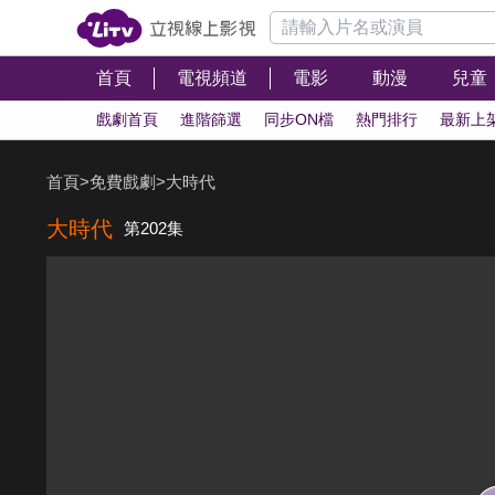
首頁
電視頻道
電影
動漫
兒童
戲劇首頁
進階篩選
同步ON檔
熱門排行
最新上
首頁
>
免費戲劇
>
大時代
大時代
第202集