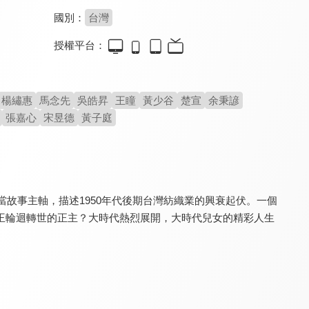
國別：
台灣
授權平台：
嫁妝
多情城市
幸福來了
8.0
8.0
8.0
全 324 集
全 454 集
全 260 集
楊繡惠
馬念先
吳皓昇
王瞳
黃少谷
楚宣
余秉諺
張嘉心
宋昱德
黃子庭
當故事主軸，描述1950年代後期台灣紡織業的興衰起伏。一個
王輪迴轉世的正主？大時代熱烈展開，大時代兒女的精彩人生
愛你沒條件
台灣作家劇場
醒世媳婦
7.0
8.0
8.0
全 71 集
全 17 集
全 36 集