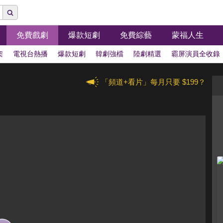
免費戲劇
爆款短劇
免費綜藝
蒙福人生
架
電視台熱播
爆款短劇
韓劇強檔
陸劇精選
霸屏演員全收錄
「頻道+看片」每月只要 $199？