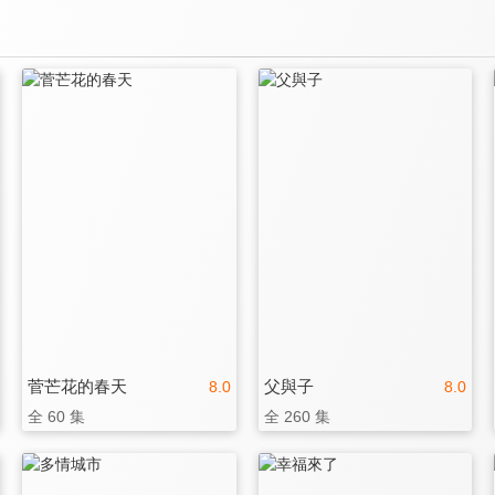
菅芒花的春天
父與子
8.0
8.0
全 60 集
全 260 集