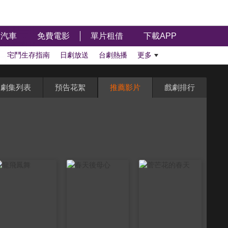
汽車
免費電影
單片租借
下載APP
宅鬥生存指南
日劇放送
台劇熱播
更多
劇集列表
預告花絮
推薦影片
戲劇排行