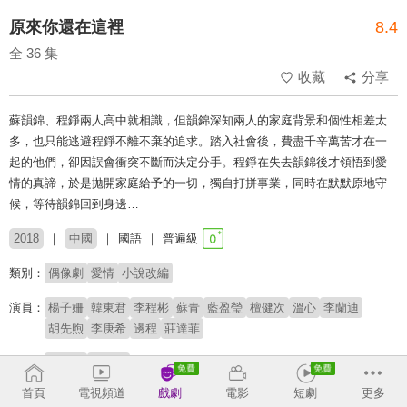
原來你還在這裡
8.4
全 36 集
收藏
分享
蘇韻錦、程錚兩人高中就相識，但韻錦深知兩人的家庭背景和個性相差太
多，也只能逃避程錚不離不棄的追求。踏入社會後，費盡千辛萬苦才在一
起的他們，卻因誤會衝突不斷而決定分手。程錚在失去韻錦後才領悟到愛
情的真諦，於是拋開家庭給予的一切，獨自打拼事業，同時在默默原地守
候，等待韻錦回到身邊…
2018
中國
國語
普遍級
類別：
偶像劇
愛情
小說改編
演員：
楊子姍
韓東君
李程彬
蘇青
藍盈瑩
檀健次
溫心
李蘭迪
胡先煦
李庚希
邊程
莊達菲
導演：
林玉芬
余翠華
首頁
電視頻道
戲劇
電影
短劇
更多
原著：
辛夷塢《原來你還在這裡》