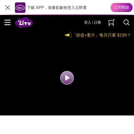
下載 APP，海量影劇免登入立即看
登入 / 註冊
「頻道+看片」每月只要 $199？