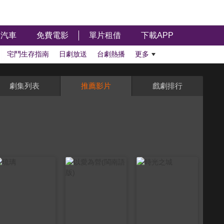
汽車
免費電影
單片租借
下載APP
宅鬥生存指南
日劇放送
台劇熱播
更多
劇集列表
推薦影片
戲劇排行