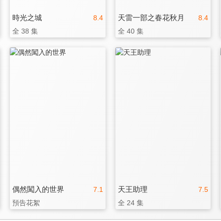
時光之城
天雷一部之春花秋月
8.4
8.4
全 38 集
全 40 集
偶然闖入的世界
天王助理
7.1
7.5
預告花絮
全 24 集