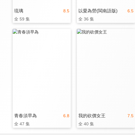
琉璃
以愛為營(閩南語版)
8.5
6.5
全 59 集
全 36 集
青春須早為
我的砍價女王
6.8
7.5
全 47 集
全 40 集