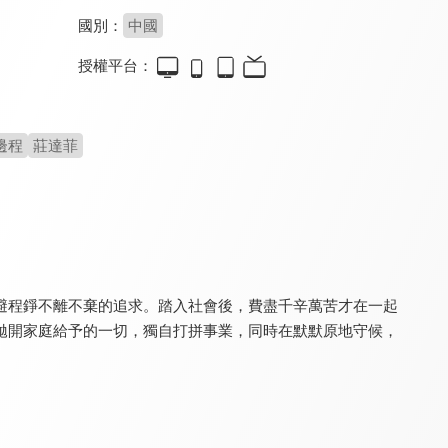
國別：
中國
授權平台：
我的砍價女王
偶然闖入的世界
天王助理
7.5
7.1
7.5
全 40 集
預告花絮
全 24 集
邊程
莊達菲
避程錚不離不棄的追求。踏入社會後，費盡千辛萬苦才在一起
拋開家庭給予的一切，獨自打拼事業，同時在默默原地守候，
一二三，木頭人(閩南語版)
陪你一起好好吃飯
青春須早為(閩南語版)
6.0
9.0
6.0
全 24 集
全 32 集
全 47 集