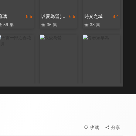
琉璃
以愛為營(閩南語版)
時光之城
8.5
6.5
8.4
全 59 集
全 36 集
全 38 集
天雷一部之春花秋月
以愛為營
青春須早為
8.4
9.5
6.8
全 40 集
全 36 集
全 47 集
收藏
分享