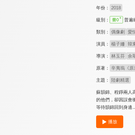
年份：
2018
級別：
普遍
類別：
偶像劇
愛
演員：
楊子姍
韓
導演：
林玉芬
余
原著：
辛夷塢《原
主題：
陸劇精選
蘇韻錦、程錚兩人
的他們，卻因誤會
等待韻錦回到身邊
播放