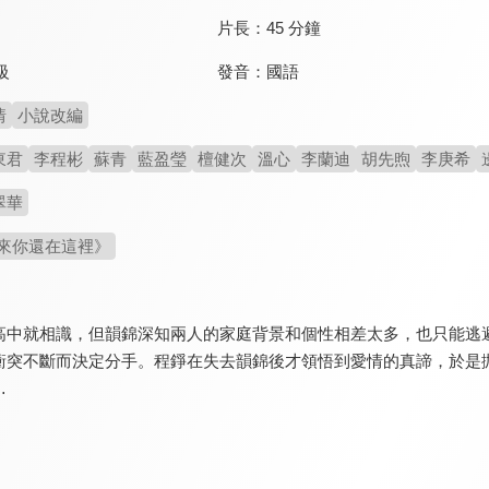
片長：
45 分鐘
發音：
國語
級
情
小說改編
東君
李程彬
蘇青
藍盈瑩
檀健次
溫心
李蘭迪
胡先煦
李庚希
翠華
來你還在這裡》
高中就相識，但韻錦深知兩人的家庭背景和個性相差太多，也只能逃
衝突不斷而決定分手。程錚在失去韻錦後才領悟到愛情的真諦，於是
…