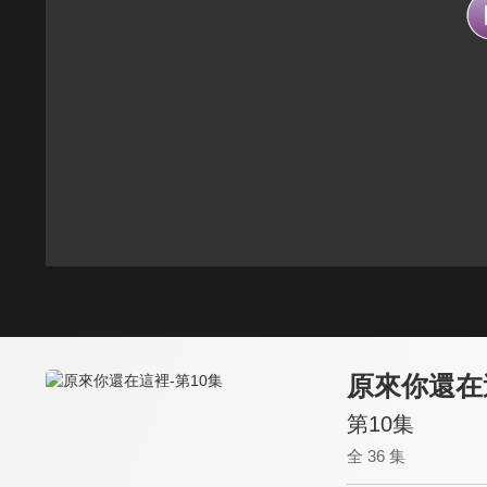
原來你還在
第10集
全 36 集