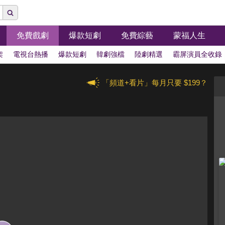
免費戲劇
爆款短劇
免費綜藝
蒙福人生
架
電視台熱播
爆款短劇
韓劇強檔
陸劇精選
霸屏演員全收錄
「頻道+看片」每月只要 $199？