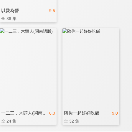
以愛為營
9.5
全 36 集
一二三，木頭人(閩南語版)
陪你一起好好吃飯
6.0
9.0
全 24 集
全 32 集