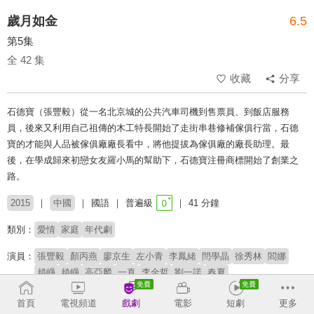
歲月如金
6.5
第5集
全 42 集
收藏
分享
石德寶（張豐毅）從一名北京城的公共汽車司機到售票員、到飯店服務
員，後來又利用自己祖傳的木工特長開始了走街串巷修補傢俱行當，石德
寶的才能與人品被傢俱廠廠長看中，將他提拔為傢俱廠的廠長助理。最
後，在學成歸來初戀女友羅小馬的幫助下，石德寶注冊商標開始了創業之
路。
2015
中國
國語
普遍級
41 分鐘
類別：
愛情
家庭
年代劇
演員：
張豐毅
顏丙燕
廖京生
左小青
李鳳緒
閆學晶
徐秀林
閻娜
趙崢
趙崢
高亞麟
一真
李金哲
劉一諾
春夏
首頁
電視頻道
戲劇
電影
短劇
更多
收回