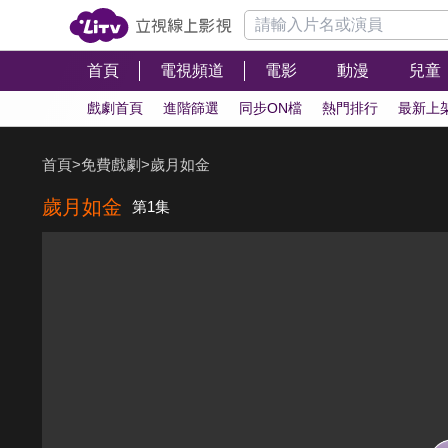
首頁
電視頻道
電影
動漫
兒童
戲劇首頁
進階篩選
同步ON檔
熱門排行
最新上
首頁
>
免費戲劇
>
歲月如金
歲月如金
第1集