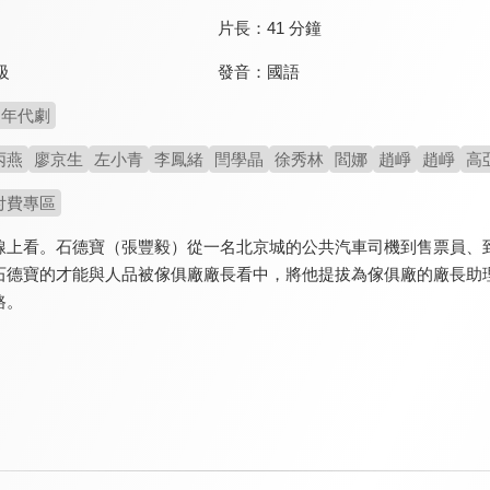
片長：
41 分鐘
發音：
國語
級
年代劇
丙燕
廖京生
左小青
李鳳緒
閆學晶
徐秀林
閻娜
趙崢
趙崢
高
付費專區
線上看。石德寶（張豐毅）從一名北京城的公共汽車司機到售票員、
石德寶的才能與人品被傢俱廠廠長看中，將他提拔為傢俱廠的廠長助
路。