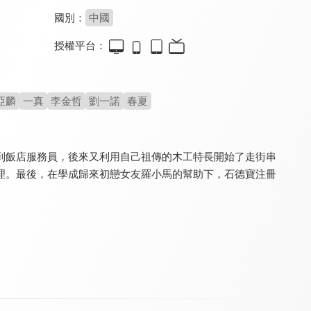
國別：
中國
授權平台：
今生也是第一次
好運家
下海
8.2
8.6
7.0
全 14 集
全 40 集
全 37 集
亞麟
一真
李金哲
劉一諾
春夏
到飯店服務員，後來又利用自己祖傳的木工特長開始了走街串
理。最後，在學成歸來初戀女友羅小馬的幫助下，石德寶注冊
裸婚時代
京華煙雲(1988年版)
錦繡安寧(閩南語版)
8.6
8.0
8.0
全 30 集
全 40 集
全 40 集