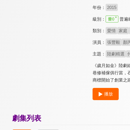
年份：
2015
級別：
普遍
類別：
愛情
家庭
演員：
張豐毅
顏
主題：
陸劇精選
《歲月如金》陸劇
巷修補傢俱行當，
商標開始了創業之
播放
劇集列表