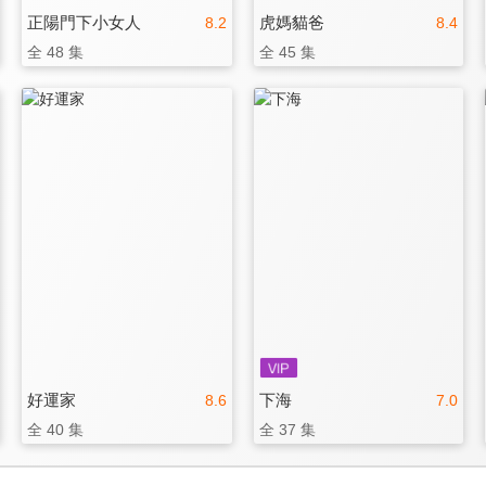
正陽門下小女人
虎媽貓爸
8.2
8.4
全 48 集
全 45 集
好運家
下海
8.6
7.0
全 40 集
全 37 集