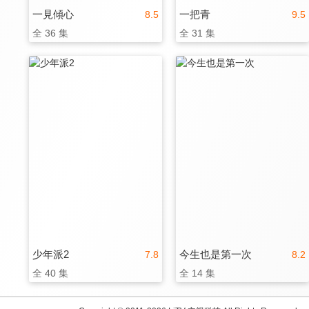
一見傾心
一把青
8.5
9.5
全 36 集
全 31 集
少年派2
今生也是第一次
7.8
8.2
全 40 集
全 14 集