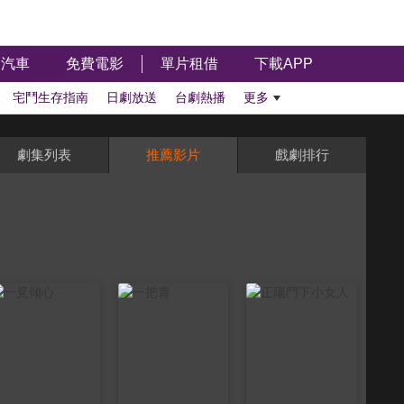
汽車
免費電影
單片租借
下載APP
宅鬥生存指南
日劇放送
台劇熱播
更多
劇集列表
推薦影片
戲劇排行