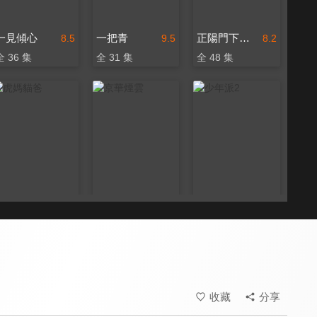
一見傾心
一把青
正陽門下小女人
8.5
9.5
8.2
全 36 集
全 31 集
全 48 集
虎媽貓爸
京華煙雲
少年派2
8.4
8.0
7.8
全 45 集
全 44 集
全 40 集
收藏
分享