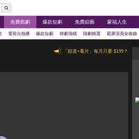
免費戲劇
爆款短劇
免費綜藝
蒙福人生
架
電視台熱播
爆款短劇
韓劇強檔
陸劇精選
霸屏演員全收錄
「頻道+看片」每月只要 $199？