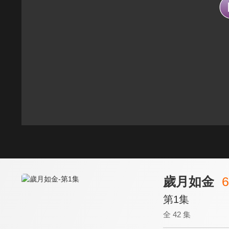
歲月如金
6
第1集
全 42 集