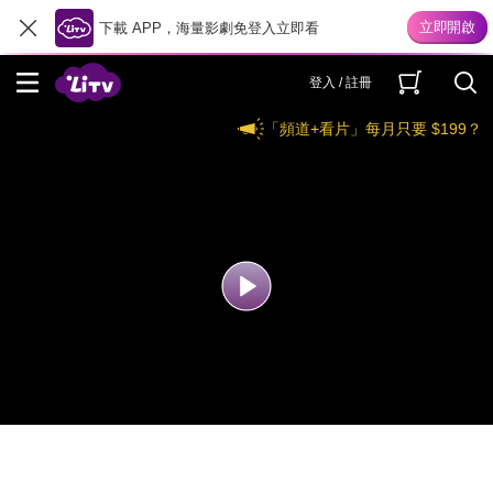
下載 APP，海量影劇免登入立即看
登入 / 註冊
「頻道+看片」每月只要 $199？