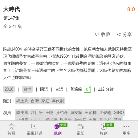
大時代
8.0
第147集
全 321 集
收藏
分享
跨越1400年的時空演繹三個不同世代的女性，以唐朝女強人武則天轉世至
現代繼續爭奪當故事主軸，描述1950年代後期台灣紡織業的興衰起伏。一
個孝順的養女，一個嬌蠻的歌女，一個愛做夢的桌頭，還有外地來的熱血
青年，誰將是女王輪迴轉世的正主？大時代熱烈展開，大時代兒女的精彩
人生也即將啟動！
2018
台灣
國語
台語
普遍級
112 分鐘
類別：
鄉土劇
台灣
家庭
年代劇
演員：
陳美鳳
江祖平
王瞳
張柏舟
游安順
王彩樺
江俊翰
GINO
邱琦雯
小甜甜
楊繡惠
馬念先
吳皓昇
王瞳
黃少谷
楚宣
余秉諺
韓宜邦
林則希
馬俊麟
成潤
郭亞棠
李又汝
陳妍安
首頁
電視頻道
戲劇
電影
短劇
更多
喬華國
郭子乾
王希華
張嘉心
宋昱德
黃子庭