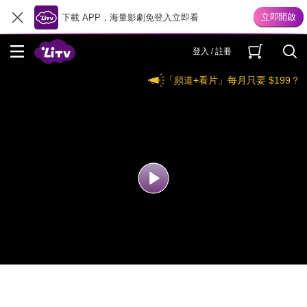
下載 APP，海量影劇免登入立即看
登入 / 註冊
「頻道+看片」每月只要 $199？