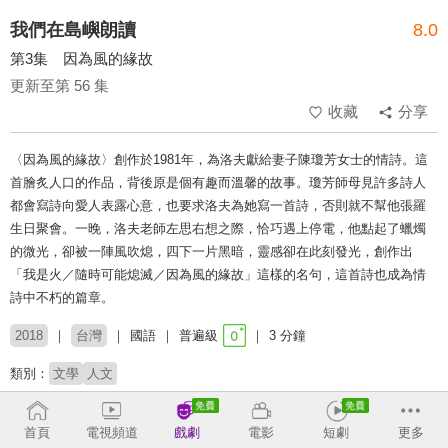
我們在島嶼朗讀
8.0
第3集 因為風的緣故
更新至第 56 集
收藏
分享
〈因為風的緣故〉創作於1981年，為洛夫獻給妻子陳瓊芳女士的情詩。這
首膾炙人口的作品，背後原是個有趣而溫馨的故事。瓊芳師母見許多詩人
都會寫詩向愛人表露心意，也要求洛夫為她寫一首詩，否則就不幫他張羅
生日聚會。一晚，洛夫老師左思右想之際，恰巧遇上停電，他點起了蠟燭
的微光，卻被一陣風吹熄，四下一片黑暗，靈感卻在此刻發光，創作出
「我是火／隨時可能熄滅／因為風的緣故」這樣的名句，這首詩也成為情
詩中不朽的篇章。
2018
台灣
國語
普遍級
3 分鐘
類別：
文學
人文
收回
首頁
電視頻道
戲劇
電影
短劇
更多