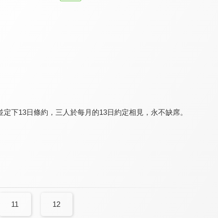
京華煙雲(1988年版)
瀰濃戀情
婚姻結業式2
8.0
7.7
8.0
全 40 集
全 23 集
全 10 集
定下13日條約，三人於每月的13日約定相見，永不缺席。
欺妻49天
黃金歲月
婚姻結業式
8.0
7.0
8.0
全 10 集
全 334 集
全 10 集
11
12