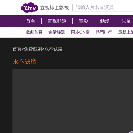
首頁
電視頻道
電影
動漫
兒童
戲劇首頁
進階篩選
同步ON檔
熱門排行
最新上
首頁
>
免費戲劇
>
永不缺席
永不缺席