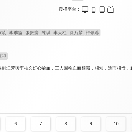
授權平台：
家滇
李季霞
張振寰
陳琪
李天柱
徐乃麟
許佩蓉
華視
遇到汪芳與李柏文好心輸血，三人因輸血而相識，相知，進而相惜，並
6
7
8
9
10