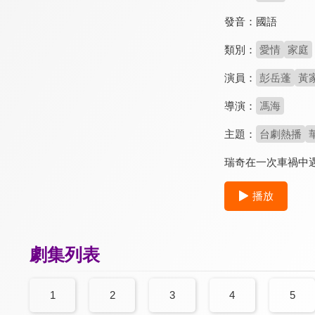
發音：
國語
類別：
愛情
家庭
演員：
彭岳蓬
黃
導演：
馮海
主題：
台劇熱播
瑞奇在一次車禍中
播放
劇集列表
1
2
3
4
5