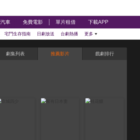
汽車
免費電影
單片租借
下載APP
宅鬥生存指南
日劇放送
台劇熱播
更多
劇集列表
推薦影片
戲劇排行