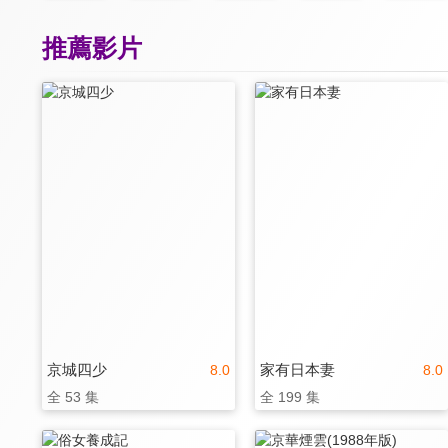
推薦影片
京城四少
家有日本妻
8.0
8.0
全 53 集
全 199 集