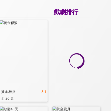
戲劇排行
黃金稻浪
8.1
全 20 集