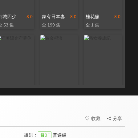
京城四少
家有日本妻
桂花釀
8.0
8.0
8.0
全 53 集
全 199 集
全 1 集
守著陽光守著你
黃金稻浪
俗女養成記
6.8
8.1
9.1
全 30 集
全 20 集
全 10 集
收藏
分享
級別：
普遍級