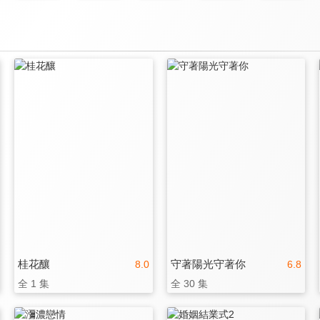
桂花釀
守著陽光守著你
8.0
6.8
全 1 集
全 30 集