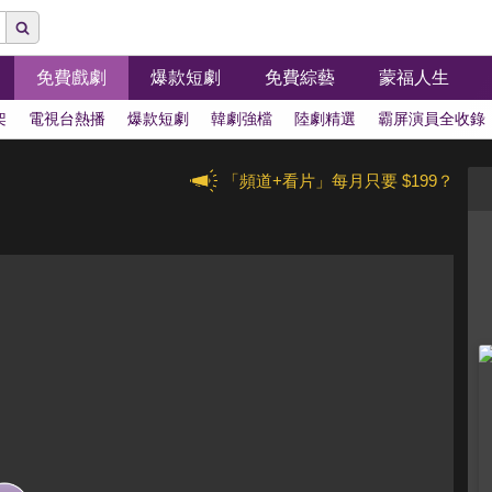
免費戲劇
爆款短劇
免費綜藝
蒙福人生
架
電視台熱播
爆款短劇
韓劇強檔
陸劇精選
霸屏演員全收錄
「頻道+看片」每月只要 $199？