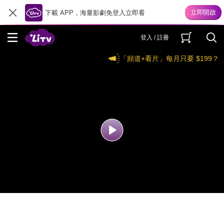
下載 APP，海量影劇免登入立即看
登入 / 註冊
「頻道+看片」每月只要 $199？