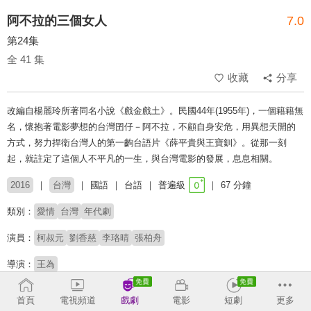
阿不拉的三個女人
7.0
第24集
全 41 集
收藏
分享
改編自楊麗玲所著同名小說《戲金戲土》。民國44年(1955年)，一個籍籍無
名，懷抱著電影夢想的台灣囝仔－阿不拉，不顧自身安危，用異想天開的
方式，努力捍衛台灣人的第一齣台語片《薛平貴與王寶釧》。從那一刻
起，就註定了這個人不平凡的一生，與台灣電影的發展，息息相關。
2016
台灣
國語
台語
普遍級
67 分鐘
類別：
愛情
台灣
年代劇
演員：
柯叔元
劉香慈
李珞晴
張柏舟
導演：
王為
收回
首頁
電視頻道
戲劇
電影
短劇
更多