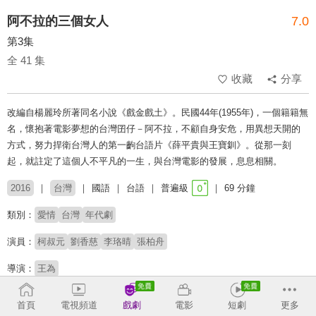
阿不拉的三個女人
7.0
第3集
全 41 集
收藏
分享
改編自楊麗玲所著同名小說《戲金戲土》。民國44年(1955年)，一個籍籍無
名，懷抱著電影夢想的台灣囝仔－阿不拉，不顧自身安危，用異想天開的
方式，努力捍衛台灣人的第一齣台語片《薛平貴與王寶釧》。從那一刻
起，就註定了這個人不平凡的一生，與台灣電影的發展，息息相關。
2016
台灣
國語
台語
普遍級
69 分鐘
類別：
愛情
台灣
年代劇
演員：
柯叔元
劉香慈
李珞晴
張柏舟
導演：
王為
收回
首頁
電視頻道
戲劇
電影
短劇
更多