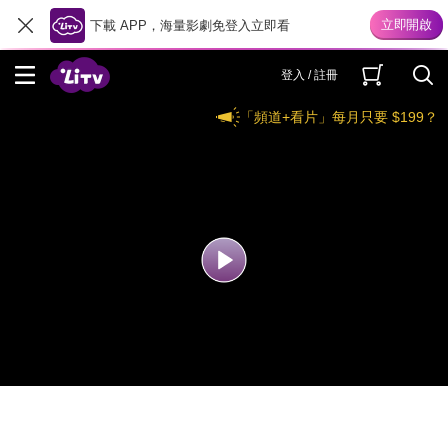
下載 APP，海量影劇免登入立即看
登入 / 註冊
「頻道+看片」每月只要 $199？