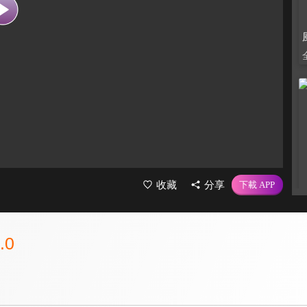
收藏
分享
.0