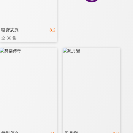
聊齋志異
8.2
全 36 集