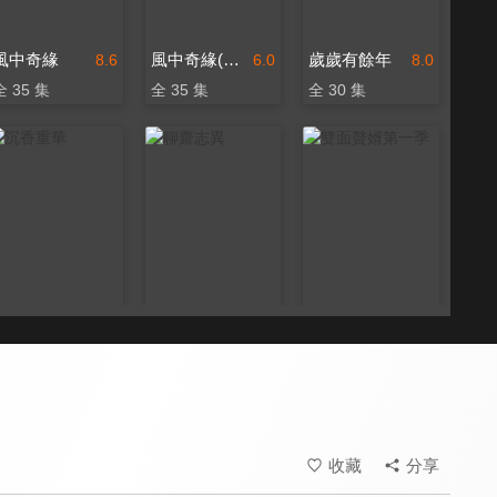
風中奇緣
風中奇緣(閩南語版)
歲歲有餘年
8.6
6.0
8.0
全 35 集
全 35 集
全 30 集
沉香重華
聊齋志異
雙面贅婿第一季
8.0
8.2
7.1
全 21 集
全 36 集
全 6 集
收藏
分享