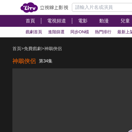
首頁
電視頻道
電影
動漫
兒童
戲劇首頁
進階篩選
同步ON檔
熱門排行
最新上
首頁
>
免費戲劇
>
神鵰俠侶
神鵰俠侶
第34集