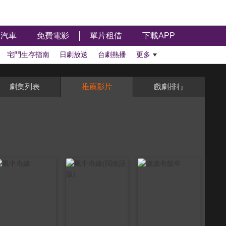
汽車
免費電影
單片租借
下載APP
宅鬥生存指南
日劇放送
台劇熱播
更多
劇集列表
推薦影片
戲劇排行