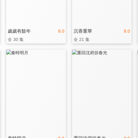
歲歲有餘年
沉香重華
8.0
8.0
全 30 集
全 21 集