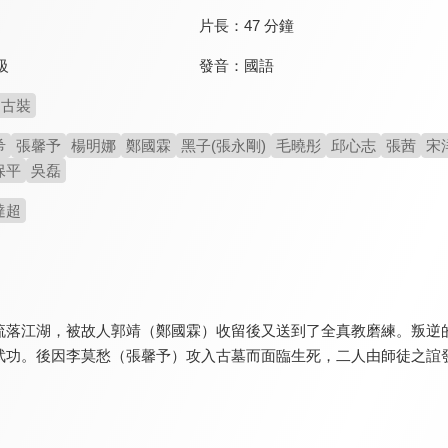
片長：
47 分鐘
發音：
國語
級
古裝
希
張馨予
楊明娜
鄭國霖
黑子(張永剛)
毛曉彤
邱心志
張茜
宋
保平
吳磊
達超
流落江湖，被故人郭靖（鄭國霖）收留後又送到了全真教磨練。叛逆
武功。後因李莫愁（張馨予）攻入古墓而面臨生死，二人由師徒之誼