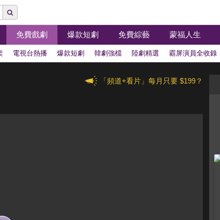
免費戲劇
爆款短劇
免費綜藝
蒙福人生
架
電視台熱播
爆款短劇
韓劇強檔
陸劇精選
霸屏演員全收錄
「頻道+看片」每月只要 $199？