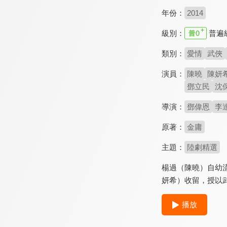
年份：
2014
級別：
普遍
類別：
愛情
武俠
演員：
陳曉
陳妍
鄧立民
沈
導演：
鄧偉恩
李
原著：
金庸
主題：
陸劇精選
楊過（陳曉）自幼
妍希）收留，授以
播放