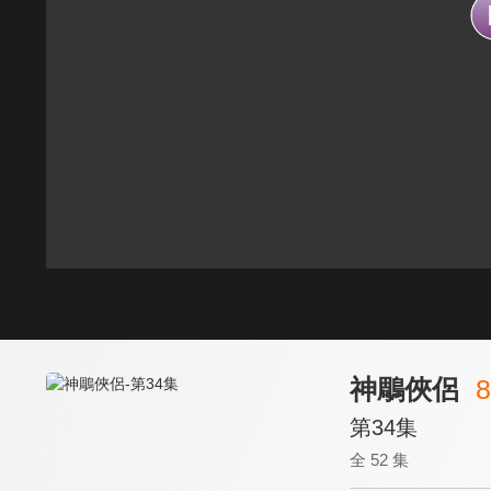
神鵰俠侶
8
第34集
全 52 集