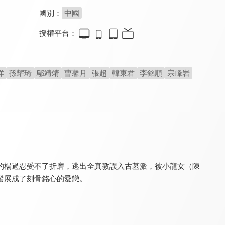
國別：
中國
授權平台：
冰湖重生
秦時明月
重回沈府掠春光
8.8
8.0
8.0
全 40 集
全 54 集
全 24 集
洋
孫耀琦
鄔靖靖
曹馨月
張超
韓東君
李銘順
宗峰岩
的楊過忍受不了折磨，逃出全真教誤入古墓派，被小龍女（陳
舞樂傳奇
風月變
少年四大名捕
7.5
8.8
8.6
發展成了刻骨銘心的愛戀。
全 42 集
全 22 集
全 44 集