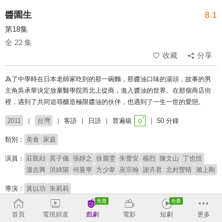
醬園生
8.1
第18集
全 22 集
收藏
分享
為了中學時在日本老師家吃到的那一碗麵，那醬油口味的湯頭，故事的男
主角吳承華決定放棄醫學院而北上從商，進入醬油的世界。在那個商店街
裡，遇到了共同追尋釀造極限醬油的伙伴，也遇到了一生一世的愛戀。
2011
台灣
客語
日語
普遍級
50 分鐘
類別：
美食
家庭
演員：
莊凱勛
莫子儀
張靜之
徐麗雯
朱蕾安
楊烈
陳文山
丁也恬
溫吉興
洪綺陽
何曼寧
方少韋
巫宗翰
謝卉君
北村豐晴
瀨上剛
導演：
黃以功
朱莉莉
收回
首頁
電視頻道
戲劇
電影
短劇
更多