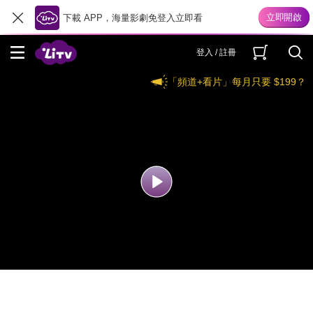
下載 APP，海量影劇免登入立即看
登入 / 註冊
「頻道+看片」每月只要 $199？