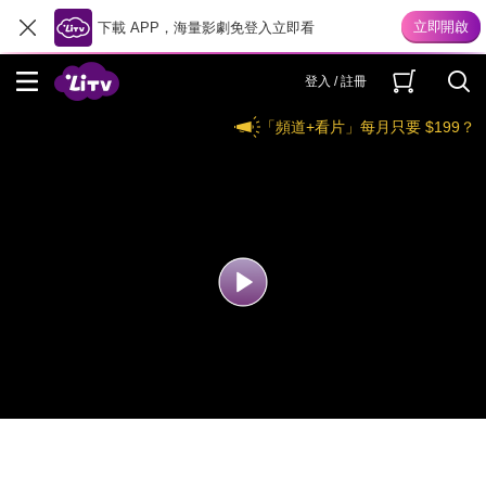
下載 APP，海量影劇免登入立即看
登入 / 註冊
「頻道+看片」每月只要 $199？