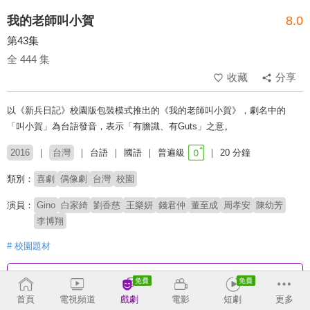
我的老師叫小賀
8.0
第43集
全 444 集
收藏
分享
以《新兵日記》校園版包裝模式推出的《我的老師叫小賀》，劇名中的
「叫小賀」為台語發音，表示「有膽識、有Guts」之意。
2016
台灣
台語
國語
普遍級
20 分鐘
類別：
喜劇
偶像劇
台灣
校園
演員：
Gino
白家綺
劉香慈
王樂妍
錢君仲
董至成
周孝安
陳幼芳
李博翔
# 校園題材
收回
首頁
電視頻道
戲劇
電影
短劇
更多