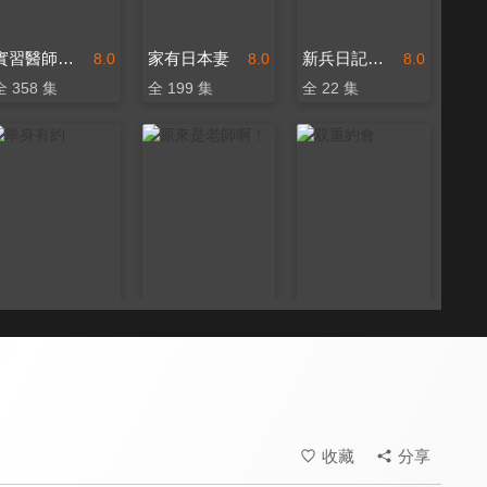
實習醫師鬥格
家有日本妻
新兵日記之特戰英雄
8.0
8.0
8.0
全 358 集
全 199 集
全 22 集
單身有約
原來是老師啊！
双重約會
8.0
7.4
8.0
全 13 集
全 40 集
全 1 集
收藏
分享