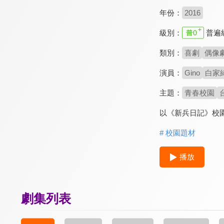
年份：
2016
級別：
普遍
類別：
喜劇
偶像
演員：
Gino
白家
主題：
青春校園
以《新兵日記》校
# 校園題材
播放
劇集列表