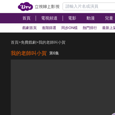
首頁
電視頻道
電影
動漫
兒童
戲劇首頁
進階篩選
同步ON檔
熱門排行
最新上
首頁
>
免費戲劇
>
我的老師叫小賀
我的老師叫小賀
第6集