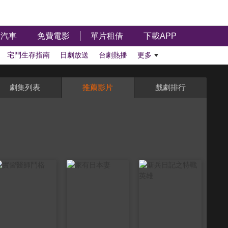
汽車
免費電影
單片租借
下載APP
宅鬥生存指南
日劇放送
台劇熱播
更多
劇集列表
推薦影片
戲劇排行