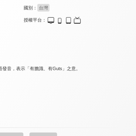
國別：
台灣
授權平台：
人生浣腸
我的鄰居睡不著
蔣先生，你幹什麼？
8.0
8.2
8.0
全 1 集
全 24 集
全 1 集
發音，表示「有膽識、有Guts」之意。
第十九屆新春賀歲聯歡晚會
兩光康樂隊
公公徹夜未眠
8.0
8.0
8.0
全 1 集
全 1 集
全 1 集