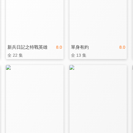
新兵日記之特戰英雄
單身有約
8.0
8.0
全 22 集
全 13 集