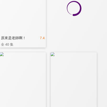
原來是老師啊！
7.4
全 40 集