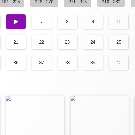
181 - 225
226 - 270
271 - 315
316 - 360
6
7
8
9
10
21
22
23
24
25
36
37
38
39
40