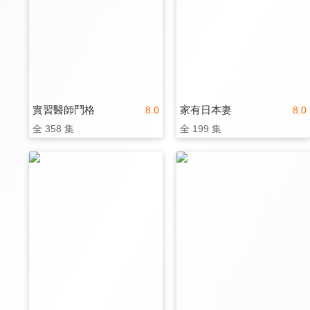
實習醫師鬥格
家有日本妻
8.0
8.0
全 358 集
全 199 集