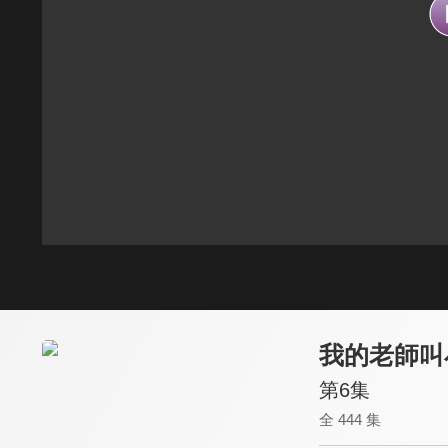
我的老師叫
第6集
全 444 集