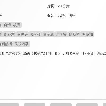
片長：
20 分鐘
發音：
台語
、
國語
級
劇
台灣
校園
綺
劉香慈
王樂妍
錢君仲
董至成
周孝安
陳幼芳
李博翔
台劇熱播
民視四季
園版包裝模式推出的《我的老師叫小賀》，劇名中的「叫小賀」為台語