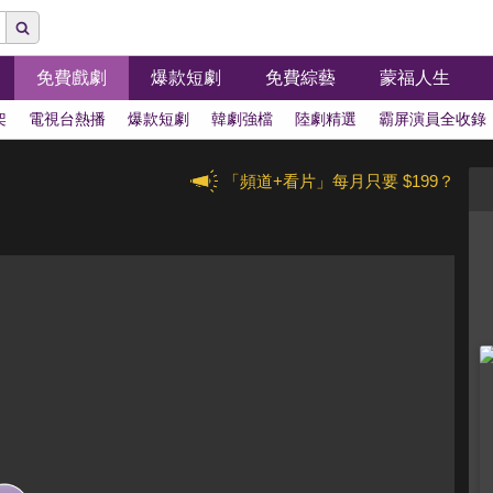
免費戲劇
爆款短劇
免費綜藝
蒙福人生
架
電視台熱播
爆款短劇
韓劇強檔
陸劇精選
霸屏演員全收錄
「頻道+看片」每月只要 $199？