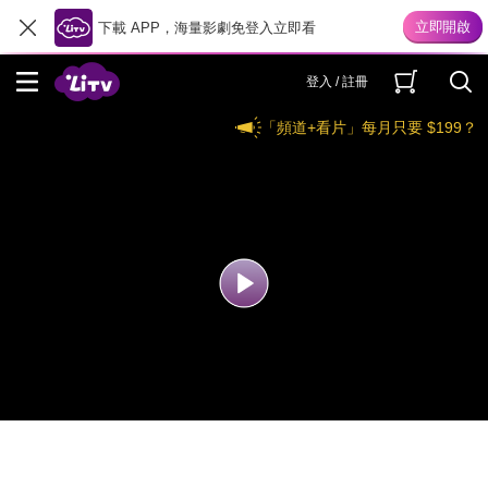
下載 APP，海量影劇免登入立即看
登入 / 註冊
「頻道+看片」每月只要 $199？