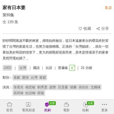
家有日本妻
8.0
第93集
全 199 集
收藏
分享
吵吵鬧鬧風波不斷的林家，感情始終融洽，從日本遠嫁來台的櫻花終於習
慣了台灣的家庭生活，也努力做個稱職、正港的「台灣媳婦」，就在一切
看似美好和諧的情形下，更大的挑戰卻迎面而來，原本是情場浪子的家泰
竟然閃電結婚了…
2003
台灣
國語
台語
普遍級
21 分鐘
類別：
喜劇
愛情
台灣
家庭
演員：
張晨光
楊思敏
劉秀雯
趙擎
呂旻蓁
德馨
高欣欣
尤國棟
高明偉
杜詩梅
韓瑜
導演：
鄭健榮
首頁
電視頻道
戲劇
電影
短劇
更多