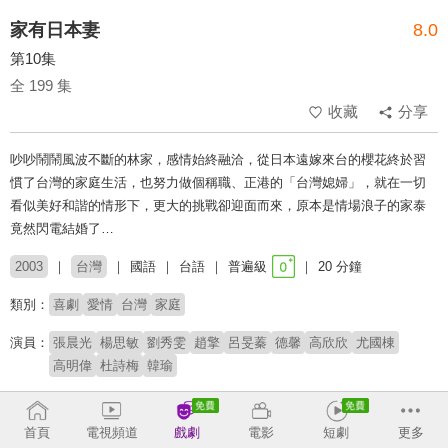
家有日本妻
8.0
第10集
全 199 集
收藏
分享
吵吵鬧鬧風波不斷的林家，感情始終融洽，從日本遠嫁來台的櫻花終於習
慣了台灣的家庭生活，也努力做個稱職、正港的「台灣媳婦」，就在一切
看似美好和諧的情形下，更大的挑戰卻迎面而來，原本是情場浪子的家泰
竟然閃電結婚了…
2003
台灣
國語
台語
普遍級
20 分鐘
類別：
喜劇
愛情
台灣
家庭
演員：
張晨光
楊思敏
劉秀雯
趙擎
呂旻蓁
德馨
高欣欣
尤國棟
高明偉
杜詩梅
韓瑜
導演：
鄭健榮
首頁
電視頻道
戲劇
電影
短劇
更多