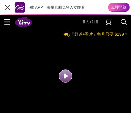
下載 APP，海量影劇免登入立即看
登入 / 註冊
「頻道+看片」每月只要 $199？